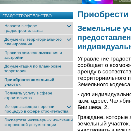
Приобрести
ГРАДОСТРОИТЕЛЬСТВО
Новости в сфере
Земельные уч
градостроительства
предоставлен
Документы территориального
планирования
индивидуальн
Правила землепользования и
застройки
Управление градос
сообщает о возможн
Документация по планировке
территории
аренду в соответст
территориального п
Приобрести земельный
Земельного кодекса
участок
Получить услугу в сфере
- для индивидуальн
строительства
кв.м, адрес: Челяби
Исчерпывающие перечни
Биишева, 2.
процедур в сфере строительства
Граждане, которые 
Экспертиза инженерных изысканий
земельный участок,
и проектной документации
участвовать в аукц