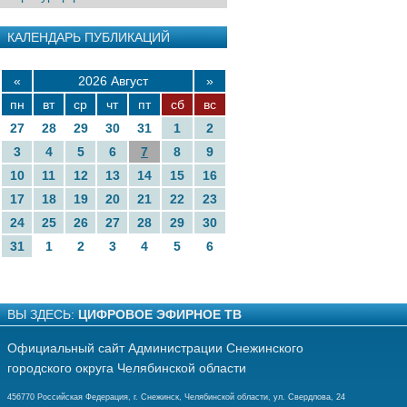
КАЛЕНДАРЬ ПУБЛИКАЦИЙ
«
2026 Август
»
пн
вт
ср
чт
пт
сб
вс
27
28
29
30
31
1
2
3
4
5
6
7
8
9
10
11
12
13
14
15
16
17
18
19
20
21
22
23
24
25
26
27
28
29
30
31
1
2
3
4
5
6
ВЫ ЗДЕСЬ:
ЦИФРОВОЕ ЭФИРНОЕ ТВ
Официальный сайт Администрации Снежинского
городского округа Челябинской области
456770 Российская Федерация, г. Снежинск, Челябинской области, ул. Свердлова, 24