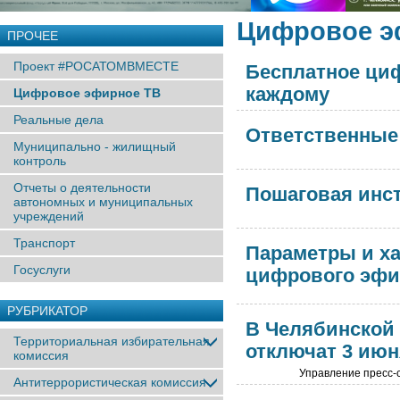
Цифровое э
ПРОЧЕЕ
Проект #РОСАТОМВМЕСТЕ
Бесплатное ци
каждому
Цифровое эфирное ТВ
Реальные дела
Ответственные 
Муниципально - жилищный
контроль
Отчеты о деятельности
Пошаговая инс
автономных и муниципальных
учреждений
Транспорт
Параметры и х
Госуслуги
цифрового эфи
РУБРИКАТОР
В Челябинской 
Территориальная избирательная
отключат 3 июн
комиссия
Управление пресс-
Антитеррористическая комиссия