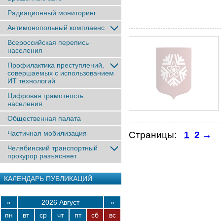
Радиационный мониторинг
Антимонопольный комплаенс
Всероссийская перепись
населения
Профилактика преступлений,
совершаемых с использованием
ИТ технологий
Цифровая грамотность
населения
Общественная палата
Частичная мобилизация
Страницы:
1
2
→
Челябинский транспортный
прокурор разъясняет
КАЛЕНДАРЬ ПУБЛИКАЦИЙ
«
2026 Август
»
пн
вт
ср
чт
пт
сб
вс