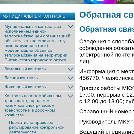
Обратная св
МУНИЦИПАЛЬНЫЙ КОНТРОЛЬ
Муниципальный контроль за
Обратная свя
исполнением единой
теплоснабжающей организацией
обязательств по строительству,
Сведения о способа
реконструкции и (или)
соблюдения обязат
модернизации объектов
электронной почте
теплоснабжения на территории
Снежинского городского округа
лиц.
Земельный контроль
Информация о мест
456770, Челябинская
Лесной контроль
Жилищный контроль
График работы МКУ «
17.00; перерыв с 12
Контроль на автомобильном
транспорте, городском
с 12.00 до 13.00; с
наземном электрическом
транспорте и в дорожном
Справочный номер т
хозяйстве
Руководитель МКУ "У
Нормативно-правовое
регулирование контрольной
Ведущий специалист
деятельности