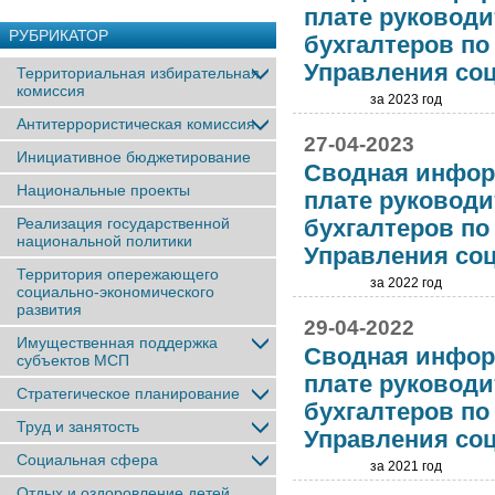
плате руководи
РУБРИКАТОР
бухгалтеров п
Управления со
Территориальная избирательная
комиссия
за 2023 год
Антитеррористическая комиссия
27-04-2023
Инициативное бюджетирование
Сводная инфор
Национальные проекты
плате руководи
Реализация государственной
бухгалтеров п
национальной политики
Управления со
Территория опережающего
за 2022 год
социально-экономического
развития
29-04-2022
Имущественная поддержка
Сводная инфор
субъектов МСП
плате руководи
Стратегическое планирование
бухгалтеров п
Труд и занятость
Управления со
Социальная сфера
за 2021 год
Отдых и оздоровление детей