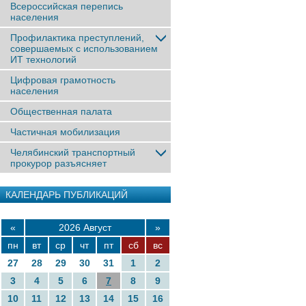
Всероссийская перепись
населения
Профилактика преступлений,
совершаемых с использованием
ИТ технологий
Цифровая грамотность
населения
Общественная палата
Частичная мобилизация
Челябинский транспортный
прокурор разъясняет
КАЛЕНДАРЬ ПУБЛИКАЦИЙ
«
2026 Август
»
пн
вт
ср
чт
пт
сб
вс
27
28
29
30
31
1
2
3
4
5
6
7
8
9
10
11
12
13
14
15
16