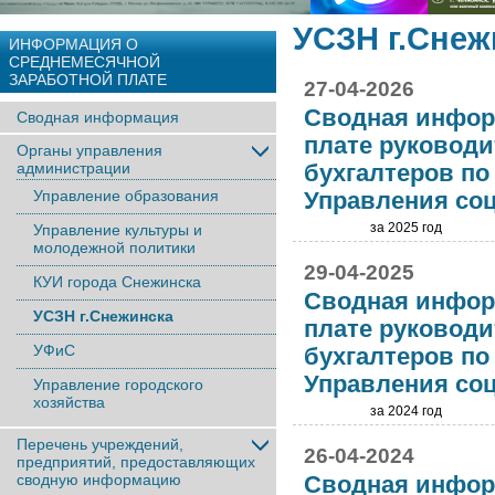
УСЗН г.Снеж
ИНФОРМАЦИЯ О
СРЕДНЕМЕСЯЧНОЙ
ЗАРАБОТНОЙ ПЛАТЕ
27-04-2026
Сводная инфор
Сводная информация
плате руководи
Органы управления
администрации
бухгалтеров п
Управление образования
Управления со
за 2025 год
Управление культуры и
молодежной политики
29-04-2025
КУИ города Снежинска
Сводная инфор
УСЗН г.Снежинска
плате руководи
УФиС
бухгалтеров п
Управления со
Управление городского
хозяйства
за 2024 год
Перечень учреждений,
26-04-2024
предприятий, предоставляющих
сводную информацию
Сводная инфор