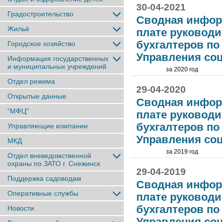
30-04-2021
Градостроительство
Сводная инфор
Жильё
плате руководи
бухгалтеров п
Городское хозяйство
Управления со
Информация государственных
и муниципальных учреждений
за 2020 год
Отдел режима
29-04-2020
Открытые данные
Сводная инфор
"МФЦ"
плате руководи
бухгалтеров п
Управляющие компании
Управления со
МКД
за 2019 год
Отдел вневедомственной
охраны по ЗАТО г. Снежинск
29-04-2019
Поддержка садоводам
Сводная инфор
Оперативные службы
плате руководи
бухгалтеров п
Новости
Управления со