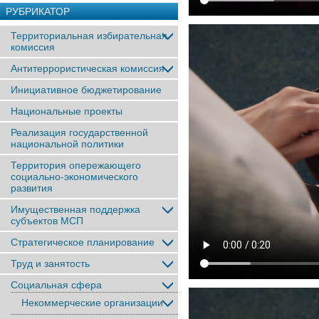
РУБРИКАТОР
Территориальная избирательная
комиссия
Антитеррористическая комиссия
Инициативное бюджетирование
Национальные проекты
Реализация государственной
национальной политики
Территория опережающего
социально-экономического
развития
Имущественная поддержка
субъектов МСП
Стратегическое планирование
Труд и занятость
Социальная сфера
Некоммерческие организации