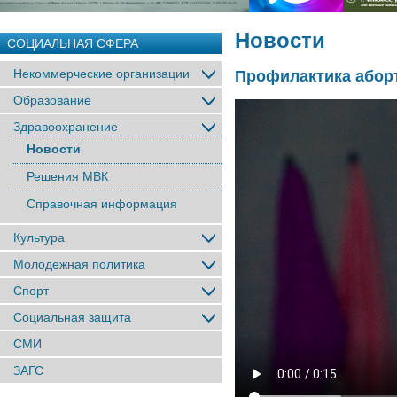
Новости
СОЦИАЛЬНАЯ СФЕРА
Некоммерческие организации
Профилактика абор
Образование
Здравоохранение
Новости
Решения МВК
Справочная информация
Культура
Молодежная политика
Спорт
Социальная защита
СМИ
ЗАГС