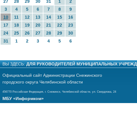
27
28
29
30
31
1
2
3
4
5
6
7
8
9
10
11
12
13
14
15
16
17
18
19
20
21
22
23
24
25
26
27
28
29
30
31
1
2
3
4
5
6
ВЫ ЗДЕСЬ:
ДЛЯ РУКОВОДИТЕЛЕЙ МУНИЦИПАЛЬНЫХ УЧРЕЖ
Официальный сайт Администрации Снежинского
городского округа Челябинской области
456770 Российская Федерация, г. Снежинск, Челябинской области, ул. Свердлова, 24
МБУ «Информком»