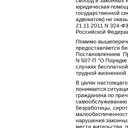
свобод и законных 
юридическая помощ
государственной с
адвокатом) не оказы
21.11.2011 N 324-Ф
Российской Федерац
Помимо вышеперечи
предоставляется бе
Постановлением Пра
N 507-П "О Порядке
случаях бесплатно
трудной жизненной 
В целях настоящего
понимается ситуац
гражданина по прич
самообслуживанию в
безработицы, сирот
малообеспеченности
нарушения законных
места жительства, п