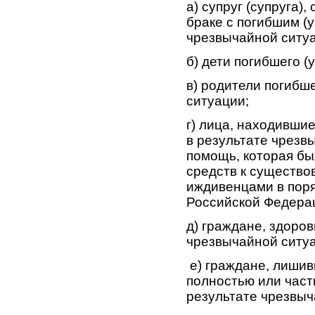
а) супруг (супруга)
браке с погибшим (у
чрезвычайной ситу
б) дети погибшего 
в) родители погибш
ситуации;
г) лица, находивши
в результате чрезв
помощь, которая бы
средств к существо
иждивенцами в поря
Российской Федера
д) граждане, здоро
чрезвычайной ситу
е) граждане, лиши
полностью или част
результате чрезвыч