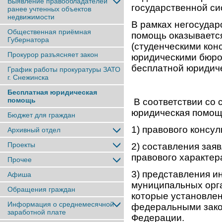
Выявление правообладателей
государственной сис
ранее учтенныx объектов
недвижимости
В рамках негосудар
Общественная приёмная
помощь оказывается
Губернатора
(студенческими кон
Прокурор разъясняет закон
юридическими бюро 
бесплатной юридиче
График работы прокуратуры ЗАТО
г. Снежинска
Бесплатная юридическая
помощь
В соответствии со 
юридическая помощь
Бюджет для граждан
1) правового консу
Архивный отдел
Проекты
2) составления зая
правового характер
Прочее
3) представления и
Афиша
муниципальных орга
Обращения граждан
которые установле
Информация о среднемесячной
федеральными зако
заработной плате
Федерации.