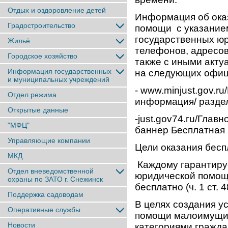
Отдых и оздоровление детей
Информация об ока
Градостроительство
помощи с указание
государственных юр
Жильё
телефонов, адресов
Городское хозяйство
также с иными акт
Информация государственных
на следующих офиц
и муниципальных учреждений
- www.minjust.gov.
Отдел режима
информация/ разде
Открытые данные
-just.gov74.гu/Глав
"МФЦ"
баннер Бесплатная
Управляющие компании
Цели оказания бес
МКД
Каждому гарантиру
Отдел вневедомственной
юридической помощи
охраны по ЗАТО г. Снежинск
бесплатно (ч. 1 ст. 
Поддержка садоводам
В целях создания у
Оперативные службы
помощи малоимущи
Новости
категориями гражда