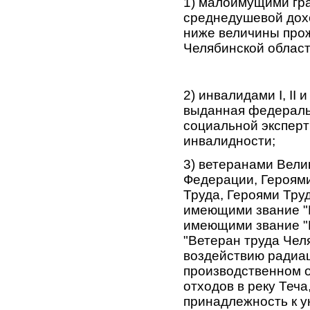
1) малоимущими гра
среднедушевой дох
ниже величины прож
Челябинской област
2) инвалидами I, II 
выданная федераль
социальной экспер
инвалидности;
3) ветеранами Вели
Федерации, Героями
Труда, Героями Тру
имеющими звание "В
имеющими звание "
"Ветеран труда Чел
воздействию радиац
производственном о
отходов в реку Теч
принадлежность к у