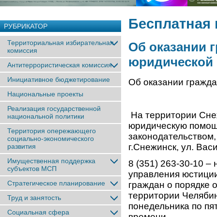
Бесплатная
РУБРИКАТОР
Территориальная избирательная
Об оказании 
комиссия
юридической
Антитеррористическая комиссия
Инициативное бюджетирование
Об оказании гражд
Национальные проекты
Реализация государственной
На территории Снеж
национальной политики
юридическую помощ
Территория опережающего
законодательством,
социально-экономического
г.Снежинск, ул. Вас
развития
Имущественная поддержка
8 (351) 263-30-10 
субъектов МСП
управления юстици
Стратегическое планирование
граждан о порядке 
территории Челябин
Труд и занятость
понедельника по пят
Социальная сфера
времени.