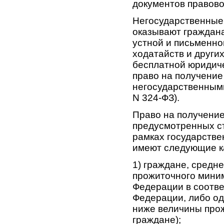
документов правовог
Негосударственные
оказывают граждана
устной и письменно
ходатайств и други
бесплатной юридич
право на получени
негосударственными 
N 324-ФЗ).
Право на получение
предусмотренных ст
рамках государств
имеют следующие кат
1) граждане, средн
прожиточного миним
Федерации в соотве
Федерации, либо о
ниже величины про
граждане);