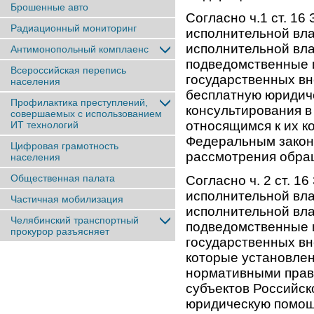
Брошенные авто
Согласно ч.1 ст. 1
Радиационный мониторинг
исполнительной вла
исполнительной вла
Антимонопольный комплаенс
подведомственные 
Всероссийская перепись
государственных в
населения
бесплатную юридич
Профилактика преступлений,
консультирования в
совершаемых с использованием
относящимся к их к
ИТ технологий
Федеральным законо
Цифровая грамотность
рассмотрения обра
населения
Общественная палата
Согласно ч. 2 ст. 
исполнительной вла
Частичная мобилизация
исполнительной вла
Челябинский транспортный
подведомственные 
прокурор разъясняет
государственных вн
которые установле
нормативными прав
субъектов Российск
юридическую помощ