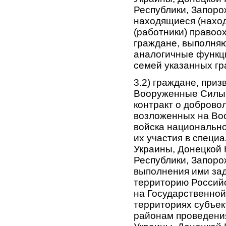
Республики, Запоро
находящиеся (нахо
(работники) правоо
граждане, выполня
аналогичные функци
семей указанных гр
3.2) граждане, при
Вооруженные Силы 
контракт о доброво
возложенных на Во
войска национально
их участия в специ
Украины, Донецкой 
Республики, Запоро
выполнения ими за
территорию Российс
на Государственной
территориях субъек
районам проведени