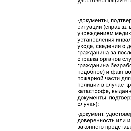
удостоверяющий его
-документы, подтв
ситуации (справка
учреждением медик
установления инвал
уходе, сведения о 
гражданина за посл
справка органов сл
гражданина безрабо
подобное) и факт в
пожарной части для
полиции в случае к
катастрофе, выдан
документы, подтве
случая);
-документ, удостов
доверенность или 
законного представ