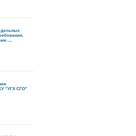
тдельных
ребования,
и.....
нии
КУ "УГХ СГО"