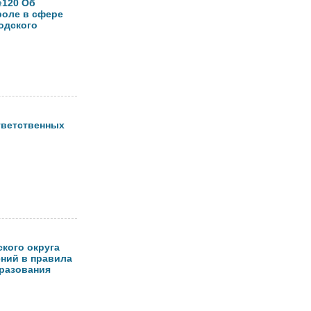
№120 Об
роле в сфере
одского
ответственных
кого округа
ений в правила
разования