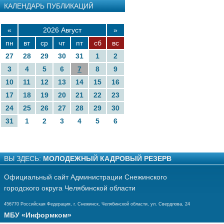
КАЛЕНДАРЬ ПУБЛИКАЦИЙ
«
2026 Август
»
пн
вт
ср
чт
пт
сб
вс
27
28
29
30
31
1
2
3
4
5
6
7
8
9
10
11
12
13
14
15
16
17
18
19
20
21
22
23
24
25
26
27
28
29
30
31
1
2
3
4
5
6
ВЫ ЗДЕСЬ:
МОЛОДЕЖНЫЙ КАДРОВЫЙ РЕЗЕРВ
Официальный сайт Администрации Снежинского
городского округа Челябинской области
456770 Российская Федерация, г. Снежинск, Челябинской области, ул. Свердлова, 24
МБУ «Информком»