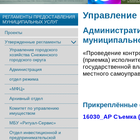
Управление 
РЕГЛАМЕНТЫ ПРЕДОСТАВЛЕНИЯ
МУНИЦИПАЛЬНЫХ УСЛУГ
Администрати
Проекты
муниципально
Утвержденные регламенты
Управление городского
«Проведение контро
хозяйства Снежинского
(приемка) исполнит
городского округа
государственной вл
Администрация
местного самоупра
отдел режима
«МФЦ»
Архивный отдел
Прикреплённые
Комитет по управлению
имуществом
16030_АР Съемка (в
МБУ «Ритуал-Сервис»
Отдел инвестиционной и
предпринимательской