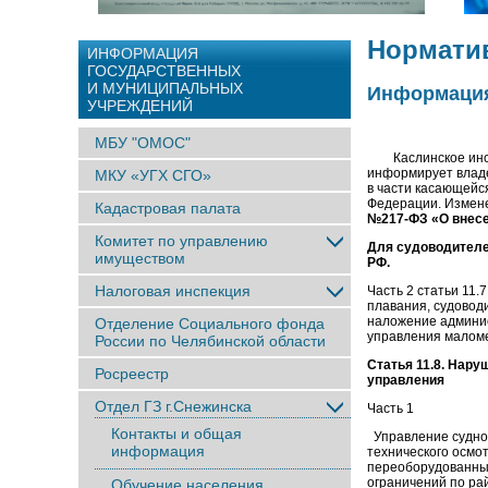
Нормати
ИНФОРМАЦИЯ
ГОСУДАРСТВЕННЫХ
И МУНИЦИПАЛЬНЫХ
Информация
УЧРЕЖДЕНИЙ
МБУ "ОМОС"
Каслинское инспе
информирует владе
МКУ «УГХ СГО»
в части касающейс
Федерации. Измене
Кадастровая палата
№217-ФЗ «О внесе
Комитет по управлению
Для судоводителе
имуществом
РФ.
Налоговая инспекция
Часть 2 статьи 11
плавания, судовод
наложение админи
Отделение Социального фонда
управления маломе
России по Челябинской области
Статья 11.8. Нар
Росреестр
управления
Отдел ГЗ г.Снежинска
Часть 1
Контакты и общая
Управление судном
информация
технического осмо
переоборудованны
ограничений по ра
Обучение населения