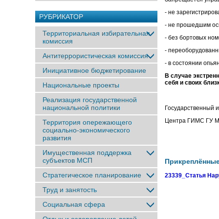
- не зарегистриро
РУБРИКАТОР
- не прошедшим ос
Территориальная избирательная
- без бортовых ном
комиссия
- переоборудованн
Антитеррористическая комиссия
- в состоянии опья
Инициативное бюджетирование
В случае экстренн
себя и своих близ
Национальные проекты
Реализация государственной
национальной политики
Государственный и
Центра ГИМС ГУ МЧ
Территория опережающего
социально-экономического
развития
Имущественная поддержка
субъектов МСП
Прикреплённы
Стратегическое планирование
23339_Статья Нар
Труд и занятость
Социальная сфера