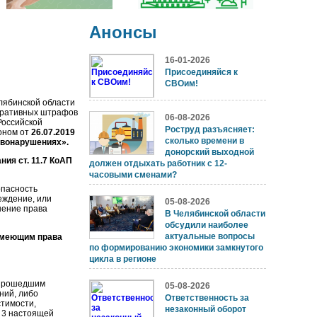
Анонсы
16-01-2026
Присоединяйся к
СВОим!
ябинской области
тративных штрафов
06-08-2026
Российской
Роструд разъясняет:
оном от
26.07.2019
сколько времени в
авонарушениях».
донорский выходной
ия ст. 11.7 КоАП
должен отдыхать работник с 12-
часовыми сменами?
опасность
еждение, или
05-08-2026
шение права
В Челябинской области
обсудили наиболее
актуальные вопросы
 имеющим права
по формированию экономики замкнутого
цикла в регионе
 прошедшим
05-08-2026
ний, либо
Ответственность за
тимости,
незаконный оборот
ю 3 настоящей