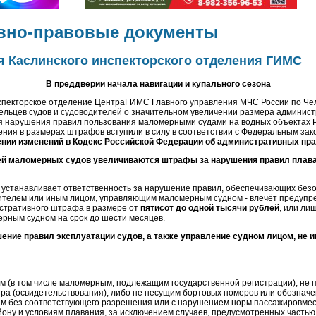
вно-правовые документы
 Каслинского инспекторского отделения ГИМС
В преддверии начала навигации и купального сезона
кторское отделение ЦентраГИМС Главного управления МЧС России по Чел
льцев судов и судоводителей о значительном увеличении размера админис
я нарушения правил пользования маломерными судами на водных объектах 
ния в размерах штрафов вступили в силу в соответствии с Федеральным зак
нии изменений в Кодекс Российской Федерации об административных пр
й маломерных судов увеличиваются штрафы за нарушения правил плаван
.7 устанавливает ответственность за нарушение правил, обеспечивающих без
ителем или иным лицом, управляющим маломерным судном - влечёт предупр
стративного штрафа в размере от
пятисот до одной тысячи рублей
, или ли
рным судном на срок до шести месяцев.
ушение правил эксплуатации судов, а также управление судном лицом, не
 (в том числе маломерным, подлежащим государственной регистрации), не
тра (освидетельствования), либо не несущим бортовых номеров или обозначе
м без соответствующего разрешения или с нарушением норм пассажировмес
йону и условиям плавания, за исключением случаев, предусмотренных часть