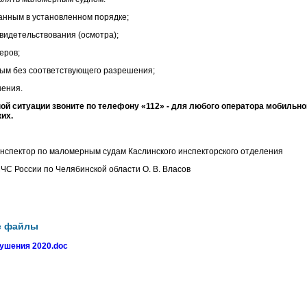
ванным в установленном порядке;
видетельствования (осмотра);
еров;
ым без соответствующего разрешения;
нения.
ой ситуации звоните по телефону «
112
» - для любого оператора мобильно
ких
.
нспектор по маломерным судам Каслинского инспекторского отделения
С России по Челябинской области О. В. Власов
е файлы
ушения 2020.doc