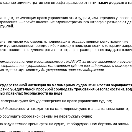
наложение административного штрафа в размере от
пяти тысяч до десяти т
 лицом, не имеющим права управления этим судном, или передача управлени
правления, — влечёт наложение административного штрафа в размере от
де
 рублей
.
 (в том числе маломерным, подлежащим государственной регистрации), не
м в установленном порядке либо имеющим неисправности, с которыми запр
лечет наложение административного штрафа в размере от
пятнадцати тысяч
имание на то, что в соответствии с КоАП РФ за выше указанные наруше
тстранение от управления маломерным судном его задержание и помещен
ую охраняемую стоянку до устранения причины задержания.
дарственной инспекции по маломерным судам МЧС России обращаются
сти с убедительной просьбой соблюдать требования безопасности на во
ных правилах безопасности на воде:
маломерных судах без удостоверения на право управления судном;
нной безопасности находиться на маломерном судне в спасательном жилете;
о соблюдать скоростной режим, не перегружать судно;
на воду в темное время суток на судне, не оборудованном бортовыми огнями.
влять маломерным судном: