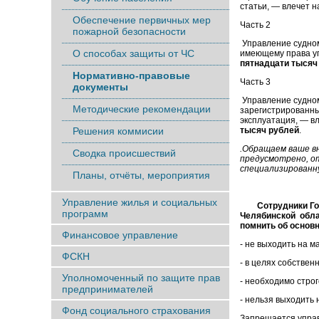
статьи, — влечет 
Обеспечение первичных мер
Часть 2
пожарной безопасности
Управление судном
О способах защиты от ЧС
имеющему права у
пятнадцати тысяч
Нормативно-правовые
Часть 3
документы
Управление судном
Методические рекомендации
зарегистрированны
эксплуатация, — в
Решения коммисии
тысяч рублей
.
.
Обращаем ваше вн
Сводка происшествий
предусмотрено, о
специализированн
Планы, отчёты, мероприятия
Управление жилья и социальных
Сотрудники Госу
программ
Челябинской
обла
помнить об основ
Финансовое управление
- не выходить на 
ФСКН
- в целях собстве
Уполномоченный по защите прав
- необходимо строг
предпринимателей
- нельзя выходить 
Фонд социального страхования
Запрещается упра