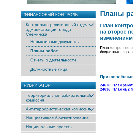
Планы р
ФИНАНСОВЫЙ КОНТРОЛЬ
Контрольно-ревизионный отдел
План контр
администрации города
на второе п
Снежинска
изменениями
Нормативные документы
План контрольно-р
Планы работ
бюджетных правоот
Отчёты о деятельности
Должностные лица
Прикреплённы
РУБРИКАТОР
24636_План работы
24636_План на 2 п
Территориальная избирательная
комиссия
Антитеррористическая комиссия
Инициативное бюджетирование
Национальные проекты