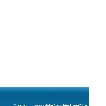
Электронная почта:
delo@snezhinsk.gov74.ru