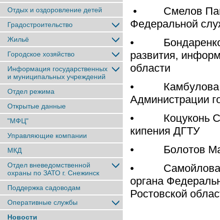
• Смелов Павел
Отдых и оздоровление детей
Федеральной слу
Градостроительство
Жильё
• Бондаренко Се
развития, информ
Городское хозяйство
области
Информация государственных
и муниципальных учреждений
• Камбулова Св
Отдел режима
Администрации г
Открытые данные
• Коцуконь Серг
"МФЦ"
кипения ДГТУ
Управляющие компании
• Болотов Макс
МКД
Отдел вневедомственной
• Самойлова Ма
охраны по ЗАТО г. Снежинск
органа Федеральн
Поддержка садоводам
Ростовской облас
Оперативные службы
Новости