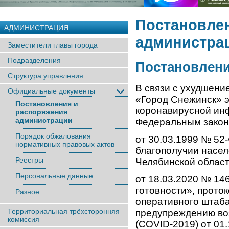
Постановле
АДМИНИСТРАЦИЯ
администра
Заместители главы города
Подразделения
Постановление
Структура управления
В связи с ухудшени
Официальные документы
«Город Снежинск» э
Постановления и
коронавирусной инф
распоряжения
администрации
Федеральным зако
Порядок обжалования
от 30.03.1999 № 52
нормативных правовых актов
благополучии насе
Реестры
Челябинской облас
Персональные данные
от 18.03.2020 № 1
готовности», прото
Разное
оперативного штаба
Территориальная трёхсторонняя
предупреждению во
комиссия
(COVID-2019) от 01