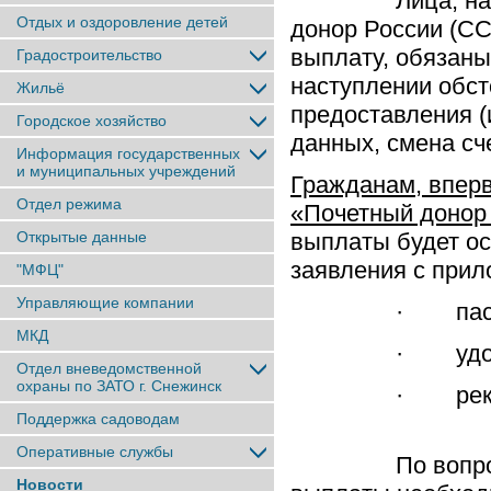
Лица, награжд
Отдых и оздоровление детей
донор России (С
выплату, обязаны
Градостроительство
наступлении обст
Жильё
предоставления (
Городское хозяйство
данных, смена сч
Информация государственных
и муниципальных учреждений
Гражданам, впер
Отдел режима
«Почетный донор
Открытые данные
выплаты будет ос
заявления с прил
"МФЦ"
Управляющие компании
· пасп
МКД
· удост
Отдел вневедомственной
охраны по ЗАТО г. Снежинск
· рекви
Поддержка садоводам
Оперативные службы
По вопросам н
Новости