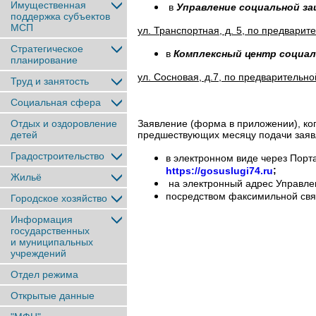
Имущественная
в
Управление социальной з
поддержка субъектов
МСП
ул. Транспортная, д. 5, по предвари
Стратегическое
в
Комплексный центр социал
планирование
ул. Сосновая, д.7, по предварительн
Труд и занятость
Социальная сфера
Заявление (форма в приложении), ко
Отдых и оздоровление
предшествующих месяцу подачи заяв
детей
Градостроительство
в электронном виде через Порт
;
https://gosuslugi74.ru
Жильё
на электронный адрес Управл
посредством факсимильной св
Городское хозяйство
Информация
государственных
и муниципальных
учреждений
Отдел режима
Открытые данные