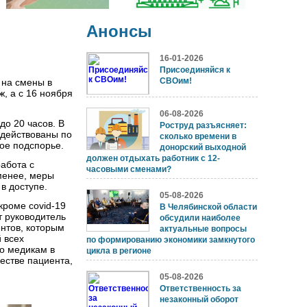
Анонсы
16-01-2026
Присоединяйся к
СВОим!
 на смены в
, а с 16 ноября
06-08-2026
до 20 часов. В
Роструд разъясняет:
адействованы по
сколько времени в
ое подспорье.
донорский выходной
должен отдыхать работник с 12-
абота с
часовыми сменами?
менее, меры
в доступе.
05-08-2026
кроме covid-19
В Челябинской области
т руководитель
обсудили наиболее
нтов, которым
актуальные вопросы
 всех
по формированию экономики замкнутого
то медикам в
цикла в регионе
естве пациента,
05-08-2026
Ответственность за
незаконный оборот