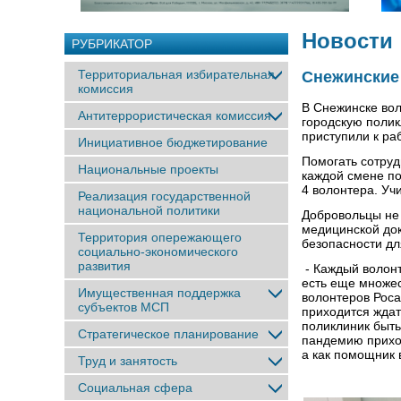
Новости
РУБРИКАТОР
Территориальная избирательная
Снежинские
комиссия
В Снежинске вол
Антитеррористическая комиссия
городскую полик
приступили к ра
Инициативное бюджетирование
Помогать сотрудн
Национальные проекты
каждой смене п
4 волонтера. Уч
Реализация государственной
национальной политики
Добровольцы не 
медицинской до
Территория опережающего
безопасности дл
социально-экономического
развития
- Каждый волонт
есть еще множес
Имущественная поддержка
волонтеров Роса
субъектов МСП
приходится ждат
поликлиник быть
Стратегическое планирование
пандемию приход
а как помощник 
Труд и занятость
Социальная сфера