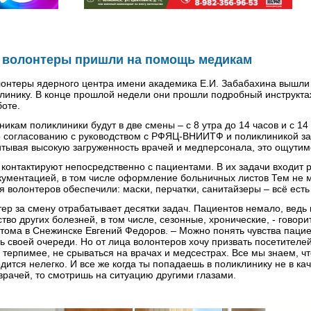
 волонтеры пришли на помощь медикам
онтеры ядерного центра имени академика Е.И. Забабахина вышли
линику. В конце прошлой недели они прошли подробный инструктаж
боте.
икам поликлиники будут в две смены – с 8 утра до 14 часов и с 14 
о согласованию с руководством с РФЯЦ-ВНИИТФ и поликлиникой з
итывая высокую загруженность врачей и медперсонала, это ощутим
контактируют непосредственно с пациентами. В их задачи входит р
кументацией, в том числе оформление больничных листов Тем не 
я волонтеров обеспечили: маски, перчатки, санитайзеры – всё есть 
ер за смену отрабатывает десятки задач. Пациентов немало, ведь 
тво других болезней, в том числе, сезонные, хронические, - говори
тома в Снежинске Евгений Федоров. – Можно понять чувства пацие
ь своей очереди. Но от лица волонтеров хочу призвать посетителей
 терпимее, не срываться на врачах и медсестрах. Все мы знаем, ч
ится нелегко. И все же когда ты попадаешь в поликлинику не в кач
врачей, то смотришь на ситуацию другими глазами.