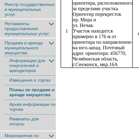
ориентира, расположенного
Реестр государственных
за пределами участка.
и муниципальных
Ориентир перекресток
услуг
пр. Мира и
Регламенты
ул. Нечая.
предоставления
1
Участок находится
муниципальных услуг
мн
примерно в 176 м от
ориентира по направлению
Продажа и аренда
на юго-запад. Почтовый
муниципального
имущества
адрес ориентира: 456770,
Челябинская область,
Информация для
г.Снежинск, мкр.16А
покупателей и
арендаторов
Извещения о торгах
Планы по продаже и
аренде имущества
Архив информации по
торгам
Реквизиты для
оплаты
Мероприятия по