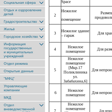
Space
Социальная сфера
Отдых и оздоровление
Нежилое
Разме
детей
2
продовол
помещение
Градостроительство
Жильё
Нежилое здание
3
Для хра
– гараж
Городское хозяйство
Информация
Нежилое
государственных
4
Для раз
помещение
и муниципальных
учреждений
Нежилое
помещение
Отдел режима
[Мкр.17
5
Для непрои
Открытые данные
Поликлиника
ул.
"МФЦ"
Забабахина,6]
Управляющие
компании
Нежилое
6
Для непрои
помещение
МКД
Нежилое
Отдел
помещение
вневедомственной
7
Для непр