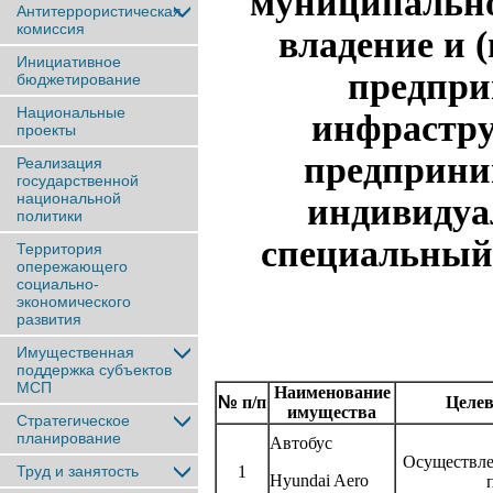
муниципально
Антитеррористическая
комиссия
владение и 
Инициативное
предпри
бюджетирование
Национальные
инфрастру
проекты
предприни
Реализация
государственной
национальной
индивиду
политики
специальный
Территория
опережающего
социально-
экономического
развития
Имущественная
поддержка субъектов
МСП
Наименование
№
п/п
Целев
имущества
Стратегическое
планирование
Автобус
Осуществле
Труд и занятость
1
Hyundai Aero