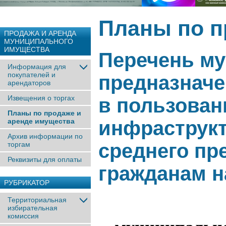
Планы по п
ПРОДАЖА И АРЕНДА
МУНИЦИПАЛЬНОГО
ИМУЩЕСТВА
Перечень му
Информация для
покупателей и
предназначе
арендаторов
Извещения о торгах
в пользован
Планы по продаже и
аренде имущества
инфраструкт
Архив информации по
среднего пр
торгам
Реквизиты для оплаты
гражданам на
РУБРИКАТОР
Территориальная
избирательная
комиссия