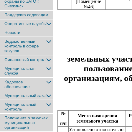
охраны по ЗАТО г.
[Помещение
Снежинск
№46]
Поддержка садоводам
Оперативные службы
Новости
Ведомственный
контроль в сфере
закупок
земельных участ
Финансовый контроль
пользование
Муниципальная
служба
организациям, о
Кадровое
обеспечение
Муниципальный заказ
Муниципальный
контроль
№
Место нахождения
Р
Положения о закупках
земельного участка
муниципальных
п/п
организаций
Установлено относительно