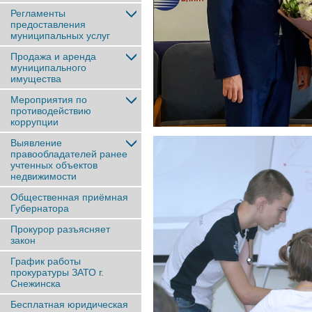
Регламенты
предоставления
муниципальных услуг
Продажа и аренда
муниципального
имущества
Мероприятия по
противодействию
коррупции
Выявление
правообладателей ранее
учтенныx объектов
недвижимости
Общественная приёмная
Губернатора
Прокурор разъясняет
закон
График работы
прокуратуры ЗАТО г.
Снежинска
Бесплатная юридическая