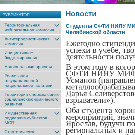
Новости
РУБРИКАТОР
Территориальная
Студенты СФТИ НИЯУ МИ
избирательная комиссия
Челябинской области
Антитеррористическая
Ежегодно стипенди
комиссия
успехи в учебе, тв
Инициативное
деятельности получ
бюджетирование
В этом году в ког
Национальные проекты
СФТИ НИЯУ МИФИ: 
Реализация
Усманов (направле
государственной
металлообрабатыва
национальной политики
Дарья Селиверстов
Территория опережающего
взрыватели»).
социально-экономического
развития
Оба студента хоро
Имущественная
мероприятий, значи
поддержка субъектов
Ярослав, будучи п
МСП
региональных и н
Стратегическое