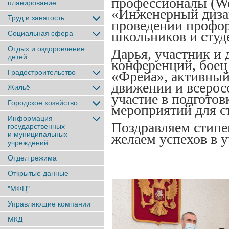
профессионалы (Wor
планирование
«Инженерный дизай
Труд и занятость
проведении профо
школьников и студ
Социальная сфера
Отдых и оздоровление
Дарья, участник и
детей
конференций, боец
Градостроительство
«Фрейа», активный
движении и всерос
Жильё
участие в подгото
Городское хозяйство
мероприятий для ст
Информация
Поздравляем стипе
государственных
и муниципальных
желаем успехов в 
учреждений
Отдел режима
Открытые данные
"МФЦ"
Управляющие компании
МКД