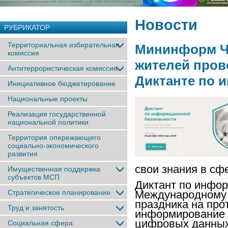
Новости
РУБРИКАТОР
Территориальная избирательная
Мининформ Че
комиссия
жителей пров
Антитеррористическая комиссия
Диктанте по 
Инициативное бюджетирование
Национальные проекты
Реализация государственной
национальной политики
Территория опережающего
социально-экономического
развития
свои знания в сф
Имущественная поддержка
субъектов МСП
Диктант по инфор
Стратегическое планирование
Международному 
праздника на про
Труд и занятость
информирование 
цифровых данных.
Социальная сфера