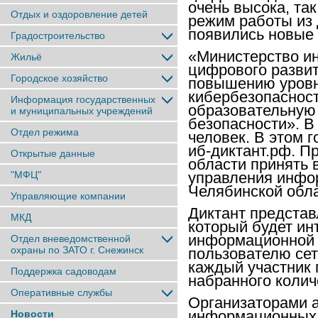
очень высока, та
Отдых и оздоровление детей
режим работы из 
появились новые 
Градостроительство
«Министерство и
Жильё
цифрового развит
Городское хозяйство
повышению уровн
кибербезопасност
Информация государственных
образовательную
и муниципальных учреждений
безопасности». В
Отдел режима
человек. В этом 
иб-диктант.рф. П
Открытые данные
области принять в
"МФЦ"
управления инфо
Челябинской обл
Управляющие компании
Диктант представ
МКД
который будет ин
информационной 
Отдел вневедомственной
охраны по ЗАТО г. Снежинск
пользователю сет
каждый участник 
Поддержка садоводам
набранного колич
Оперативные службы
Организаторами 
информационных т
Новости