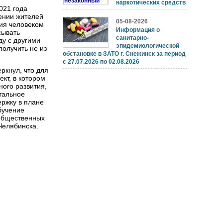
наркотических средств
021 года
ении жителей
05-08-2026
ия человеком
Информация о
сывать
санитарно-
ду с другими
эпидемиологической
олучить не из
обстановке в ЗАТО г. Снежинск за период
с 27.07.2026 по 02.08.2026
ркнул, что для
ект, в котором
ого развития,
тальное
ржку в плане
бучение
 общественных
Челябинска.