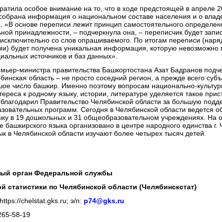
ратила особое внимание на то, что в ходе предстоящей в апреле 2
 собрана информация о национальном составе населения и о влад
. «В основе переписи лежит принцип самостоятельного определен
ной принадлежности, – подчеркнула она, – переписчик будет запи
исключительно со слов опрашиваемого. По итогам переписи (наря
и) будет получена уникальная информация, которую невозможно п
иальных источников и баз данных».
мьер-министра правительства Башкортостана Азат Бадранов подче
бинская область – не просто соседний регион, а прежде всего субъ
ое число башкир. Именно поэтому вопросам национально-культурн
ереса к родному языку, истории, литературе уделяется такое прис
благодарил Правительство Челябинской области за большую подде
зовательных программ. Сегодня в Челябинской области ведется о
ыку в 19 дошкольных и 31 общеобразовательном учреждениях. На
е башкирского языка организовано в центре народного единства г. 
ык в Челябинской области изучают более четырех тысяч детей.
ый орган Федеральной службы
й статистики по Челябинской области (Челябинскстат)
tps://chelstat.gks.ru; э/п:
p74@gks.ru
265-58-19