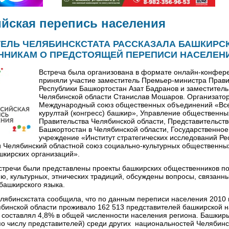
йская перепись населения
ЕЛЬ ЧЕЛЯБИНСКСТАТА РАССКАЗАЛА БАШКИРС
НИКАМ О ПРЕДСТОЯЩЕЙ ПЕРЕПИСИ НАСЕЛЕН
Встреча была организована в формате онлайн-конфере
приняли участие заместитель Премьер-министра Прави
Республики Башкортостан Азат Бадранов и заместитель
Челябинской области Станислав Мошаров. Организато
Международный союз общественных объединений «В
курултай (конгресс) башкир», Управление общественны
Правительства Челябинской области, Представительств
Башкортостан в Челябинской области, Государственно
учреждение «Институт стратегических исследований Ре
 Челябинский областной союз социально-культурных общественны
шкирских организаций».
встречи были представлены проекты башкирских общественников п
ию, культурных, этнических традиций, обсуждены вопросы, связанны
башкирского языка.
лябинскстата сообщила, что по данным переписи населения 2010 
бинской области проживало 162 513 представителей башкирской 
 составлял 4,8% в общей численности населения региона. Башкир
по числу представителей) среди других национальностей Челябинс