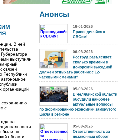
Анонсы
КИМ
16-01-2026
Присоединяйся к
ИЯ
СВОим!
нции. В ней
тельства
06-08-2026
 Губернатора
Роструд разъясняет:
рами выступили
сколько времени в
семирный
донорский выходной
х связей
должен отдыхать работник с 12-
о Республики
часовыми сменами?
е автономное
спублики
х организаций
05-08-2026
В Челябинской области
обсудили наиболее
о сохранению
актуальные вопросы
е с
по формированию экономики замкнутого
цикла в регионе
года на
национальности.
05-08-2026
ы были на
Ответственность за
кой области.
незаконный оборот