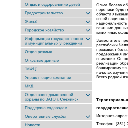
Отдых и оздоровление детей
Ольга Лосева об
переписи будет
Градостроительство
области языками
своей националь
Жильё
национальность 
важными данным
Городское хозяйство
каких иных офиц
Информация государственных
Заместитель пре
и муниципальных учреждений
республики Челя
проживает больш
Отдел режима
поддержания инт
внимание. Он по
Открытые данные
реализации обра
башкирскому яз
"МФЦ"
началах изучени
Всего родной яз
Управляющие компании
МКД
Отдел вневедомственной
охраны по ЗАТО г. Снежинск
Территориальн
Поддержка садоводам
государственно
Интернет-адрес:ht
Оперативные службы
Телефон: (351) 
Новости