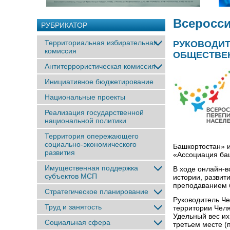
Всеросси
РУБРИКАТОР
Территориальная избирательная
РУКОВОДИТ
комиссия
ОБЩЕСТВЕН
Антитеррористическая комиссия
Инициативное бюджетирование
Национальные проекты
Реализация государственной
национальной политики
Территория опережающего
социально-экономического
Башкортостан» и
развития
«Ассоциация ба
Имущественная поддержка
В ходе онлайн-
субъектов МСП
истории, развит
преподаванием 
Стратегическое планирование
Руководитель Че
Труд и занятость
территории Челя
Удельный вес их
Социальная сфера
третьем месте (