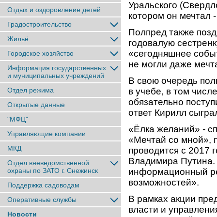
Уральского (Свердло
Отдых и оздоровление детей
котором он мечтал 
Градостроительство
Полпред также позд
Жильё
годовалую сестренк
«сегодняшнее событ
Городское хозяйство
не могли даже мечт
Информация государственных
и муниципальных учреждений
В свою очередь по
Отдел режима
в учебе, в том числ
обязательно поступи
Открытые данные
ответ Кирилл сыгра
"МФЦ"
«Ёлка желаний» - с
Управляющие компании
«Мечтай со мной», 
МКД
проводится с 2017 
Владимира Путина. 
Отдел вневедомственной
охраны по ЗАТО г. Снежинск
информационный ре
возможностей».
Поддержка садоводам
В рамках акции пре
Оперативные службы
власти и управлени
Новости