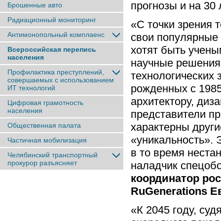
прогнозы и на 30 
Брошенные авто
Радиационный мониторинг
«С точки зрения 
Антимонопольный комплаенс
свои популярные 
хотят быть учены
Всероссийская перепись
населения
научные решения
Профилактика преступлений,
технологических 
совершаемых с использованием
рожденных с 1985
ИТ технологий
архитектору, диз
Цифровая грамотность
населения
представители пр
характерны други
Общественная палата
«уникальность». 
Частичная мобилизация
в то время неста
Челябинский транспортный
прокурор разъясняет
наладчик спецоб
координатор ро
RuGenerations Е
«К 2045 году, су