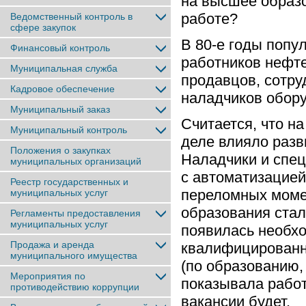
на высшее образо
работе?
Ведомственный контроль в
сфере закупок
В 80-е годы попу
Финансовый контроль
работников нефт
Муниципальная служба
продавцов, сотру
Кадровое обеспечение
наладчиков обор
Муниципальный заказ
Считается, что н
Муниципальный контроль
деле влияло разв
Положения о закупках
Наладчики и спец
муниципальных организаций
с автоматизацие
Реестр государственных и
переломных моме
муниципальных услуг
образования стали
Регламенты предоставления
муниципальных услуг
появилась необх
Продажа и аренда
квалифицированн
муниципального имущества
(по образованию,
Мероприятия по
показывала работ
противодействию коррупции
вакансии будет.