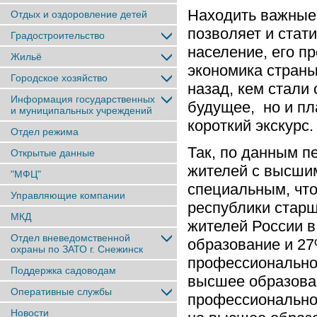
Находить важные
Отдых и оздоровление детей
позволяет и стати
Градостроительство
население, его пр
Жильё
экономика страны
Городское хозяйство
назад, кем стали
Информация государственных
будущее, но и п
и муниципальных учреждений
короткий экскурс.
Отдел режима
Так, по данным п
Открытые данные
жителей с высшим
"МФЦ"
специальным, что
Управляющие компании
республики старше
МКД
жителей России в
Отдел вневедомственной
образование и 27
охраны по ЗАТО г. Снежинск
профессиональное
Поддержка садоводам
высшее образован
Оперативные службы
профессиональное
Новости