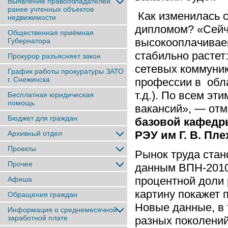
Выявление правообладателей
ранее учтенныx объектов
Как изменилась с
недвижимости
дипломом? «Сейч
Общественная приёмная
высокооплачиваем
Губернатора
стабильно растет:
Прокурор разъясняет закон
сетевых коммуник
График работы прокуратуры ЗАТО
г. Снежинска
профессии в обла
т.д.). По всем э
Бесплатная юридическая
помощь
вакансий», — от
Бюджет для граждан
базовой кафедр
РЭУ им Г. В. Пл
Архивный отдел
Проекты
Рынок труда стан
Прочее
данным ВПН-2010
процентной доли
Афиша
картину покажет 
Обращения граждан
Новые данные, в 
Информация о среднемесячной
заработной плате
разных поколений