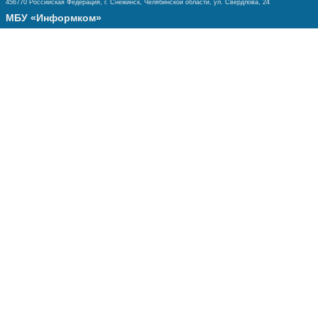
456770 Российская Федерация, г. Снежинск, Челябинской области, ул. Свердлова, 24
МБУ «Информком»