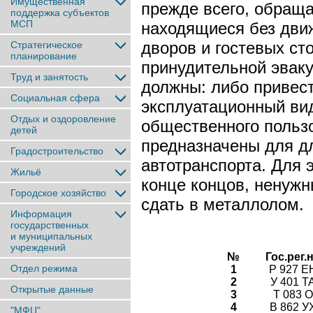
Имущественная
прежде всего, обращ
поддержка субъектов
МСП
находящиеся без дви
дворов и гостевых ст
Стратегическое
планирование
принудительной эвак
Труд и занятость
должны: либо привес
Социальная сфера
эксплуатационный вид
Отдых и оздоровление
общественного пользо
детей
предназначены для д
Градостроительство
автотранспорта. Для 
Жильё
конце концов, ненужн
Городское хозяйство
сдать в металлолом.
Информация
государственных
и муниципальных
учреждений
№
Гос.рег.
Отдел режима
1
Р 927 Е
2
У 401 Т
Открытые данные
3
Т 083 О
4
В 862 У
"МФЦ"