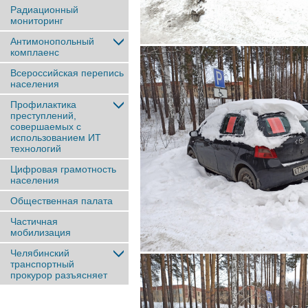
Радиационный
мониторинг
Антимонопольный
комплаенс
Всероссийская перепись
населения
Профилактика
преступлений,
совершаемых с
использованием ИТ
технологий
Цифровая грамотность
населения
Общественная палата
Частичная
мобилизация
Челябинский
транспортный
прокурор разъясняет