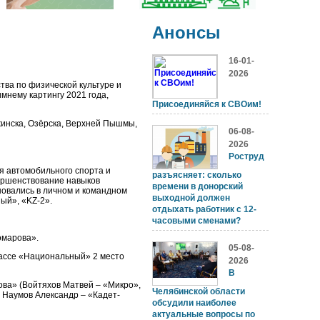
Анонсы
16-01-
2026
тва по физической культуре и
мнему картингу 2021 года,
Присоединяйся к СВОим!
жинска, Озёрска, Верхней Пышмы,
06-08-
2026
Роструд
я автомобильного спорта и
разъясняет: сколько
вершенствование навыков
времени в донорский
новались в личном и командном
выходной должен
ый», «KZ-2».
отдыхать работник с 12-
часовыми сменами?
омарова».
05-08-
классе «Национальный» 2 место
2026
В
ова» (Войтяхов Матвей – «Микро»,
Челябинской области
, Наумов Александр – «Кадет-
обсудили наиболее
актуальные вопросы по