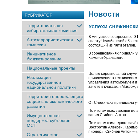
Новости
РУБРИКАТОР
Территориальная
Успехи снежински
избирательная комиссия
В минувшее воскресенье, 31
Антитеррористическая
спорту Челябинской области
комиссия
состоящий из пяти этапов.
В соревнованиях приняли у
Инициативное
Каменск-Уральского.
бюджетирование
Национальные проекты
Целью соревнований служит
Реализация
привлечение к техническим
государственной
управления автомобилем и 
зачёте в классах: «Микро»
национальной политики
Территория опережающего
социально-экономического
От Снежинска принимала уч
развития
По итогам всех заездов вкл
занял Сгибнев Антон.
Имущественная
поддержка субъектов
По итогам командного зачё
МСП
Востротин Алексей, Каримо
пионер», Сгибнев Антон – 
Стратегическое