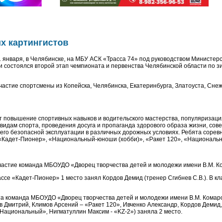
х картингистов
 января, в Челябинске, на МБУ АСК «Трасса 74» под руководством Министерс
 состоялся второй этап чемпионата и первенства Челябинской области по зи
частие спортсмены из Копейска, Челябинска, Екатеринбурга, Златоуста, Сне
 повышение спортивных навыков и водительского мастерства, популяризаци
 видам спорта, проведения досуга и пропаганда здорового образа жизни, со
его безопасной эксплуатации в различных дорожных условиях. Ребята сорев
, «Кадет-Пионер», «Национальный-юноши (хобби)», «Ракет 120», «Национальн
астие команда МБОУДО «Дворец творчества детей и молодежи имени В.М. К
ассе «Кадет-Пионер» 1 место занял Кордов Демид (тренер Сгибнев С.В.). В 
та команда МБОУДО «Дворец творчества детей и молодежи имени В.М. Комар
в Дмитрий, Климов Арсений – «Ракет 120», Ивченко Александр, Кордов Демид
«Национальный», Нигматуллин Максим - «KZ-2») заняла 2 место.