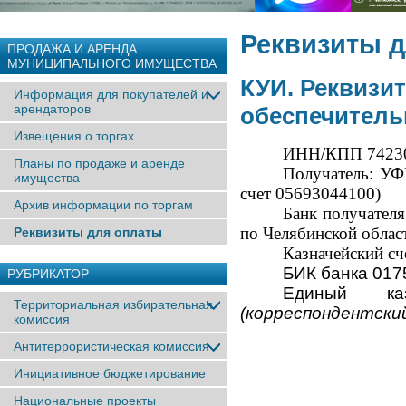
Реквизиты 
ПРОДАЖА И АРЕНДА
МУНИЦИПАЛЬНОГО ИМУЩЕСТВА
КУИ. Реквизит
Информация для покупателей и
арендаторов
обеспечитель
Извещения о торгах
ИНН/КПП 74230
Планы по продаже и аренде
Получатель: УФ
имущества
счет 05693044100)
Архив информации по торгам
Банк получат
по Челябинской област
Реквизиты для оплаты
Казначейский с
БИК банка 017
РУБРИКАТОР
Единый каз
Территориальная избирательная
(корреспондентски
комиссия
Антитеррористическая комиссия
Инициативное бюджетирование
Национальные проекты