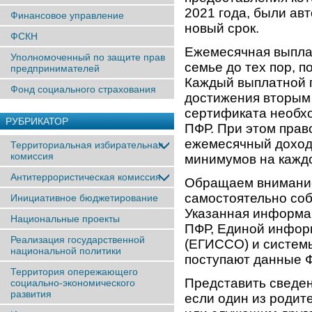
2021 года, были а
Финансовое управление
новый срок.
ФСКН
Ежемесячная выплат
Уполномоченный по защите прав
семье до тех пор, п
предпринимателей
Каждый выплатной п
Фонд социального страхования
достижения вторым 
сертификата необхо
РУБРИКАТОР
ПФР. При этом прав
ежемесячный доход
Территориальная избирательная
комиссия
минимумов на каждо
Антитеррористическая комиссия
Обращаем внимание
самостоятельно соб
Инициативное бюджетирование
Указанная информа
Национальные проекты
ПФР, Единой инфор
Реализация государственной
(ЕГИССО) и систем
национальной политики
поступают данные 
Территория опережающего
Представить сведен
социально-экономического
развития
если один из родит