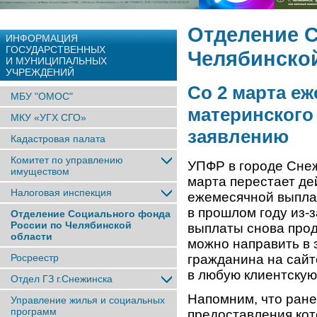
Отделение 
ИНФОРМАЦИЯ
ГОСУДАРСТВЕННЫХ
Челябинско
И МУНИЦИПАЛЬНЫХ
УЧРЕЖДЕНИЙ
Со 2 марта е
МБУ "ОМОС"
материнского
МКУ «УГХ СГО»
заявлению
Кадастровая палата
Комитет по управлению
УПФР в городе Снеж
имуществом
марта перестает де
Налоговая инспекция
ежемесячной выплат
в прошлом году из-
Отделение Социального фонда
России по Челябинской
выплаты снова прод
области
можно направить в 
Росреестр
гражданина на сайт
в любую клиентску
Отдел ГЗ г.Снежинска
Напомним, что ране
Управление жилья и социальных
программ
предоставления кот