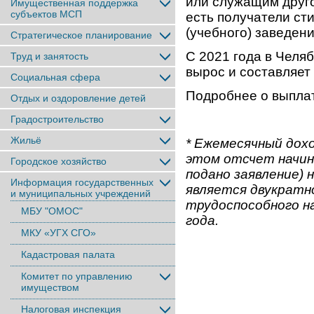
или служащим друго
Имущественная поддержка
субъектов МСП
есть получатели сти
(учебного) заведени
Стратегическое планирование
С 2021 года в Челя
Труд и занятость
вырос и составляет 
Социальная сфера
Подробнее о выплат
Отдых и оздоровление детей
Градостроительство
Жильё
* Ежемесячный дохо
этом отсчет начин
Городское хозяйство
подано заявление) 
Информация государственных
является двукратн
и муниципальных учреждений
трудоспособного на
МБУ "ОМОС"
года.
МКУ «УГХ СГО»
Кадастровая палата
Комитет по управлению
имуществом
Налоговая инспекция