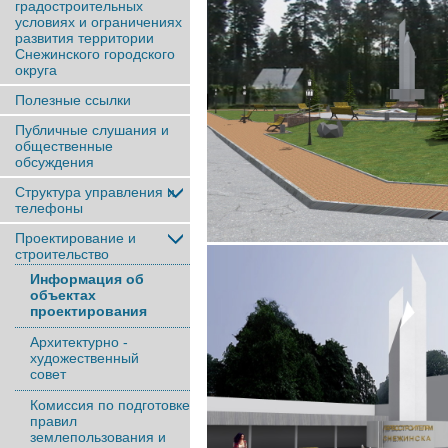
градостроительных
условиях и ограничениях
развития территории
Снежинского городского
округа
Полезные ссылки
Публичные слушания и
общественные
обсуждения
Структура управления и
телефоны
Проектирование и
строительство
Информация об
объектах
проектирования
Архитектурно -
художественный
совет
Комиссия по подготовке
правил
землепользования и