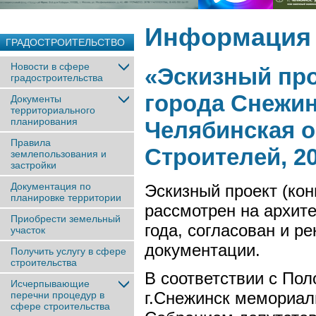
Информация 
ГРАДОСТРОИТЕЛЬСТВО
Новости в сфере
«Эскизный про
градостроительства
города Снежин
Документы
территориального
планирования
Челябинская об
Правила
Строителей, 2
землепользования и
застройки
Документация по
Эскизный проект (ко
планировке территории
рассмотрен на архит
Приобрести земельный
года, согласован и р
участок
документации.
Получить услугу в сфере
строительства
В соответствии с По
Исчерпывающие
г.Снежинск мемориал
перечни процедур в
сфере строительства