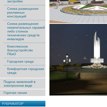
застройки
Схема размещения
рекламных
конструкций
Схема размещения
некапитальных гаражей
либо стоянок
технических средств
инвалидов
Комплексное
благоустройство
ПКиО
Городская среда
Комфортная городская
среда
Подача заявлений в
электронном виде
Горячая линия
РУБРИКАТОР