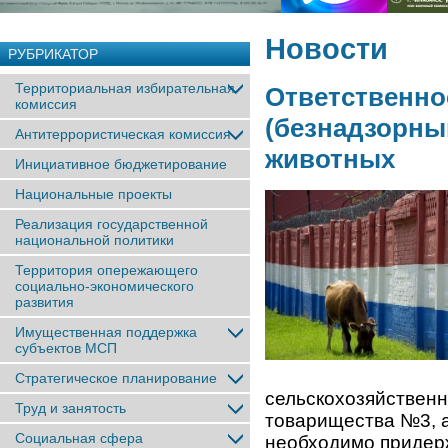
Новости
РУБРИКАТОР
Территориальная избирательная
Ответственно
комиссия
(безнадзорны
Антитеррористическая комиссия
животных
Инициативное бюджетирование
Национальные проекты
Реализация государственной
национальной политики
Территория опережающего
социально-экономического
развития
Имущественная поддержка
субъектов МСП
Стратегическое планирование
сельскохозяйственн
Труд и занятость
товарищества №3, а
Социальная сфера
необходимо придер