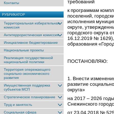
требований
Контакты
к программам компл
РУБРИКАТОР
поселений, городск
исполнения муници
Территориальная избирательная
округе, утвержден
комиссия
городского округа о
Антитеррористическая комиссия
16.12.2019 № 1629)
Инициативное бюджетирование
образования «Горо
Национальные проекты
Реализация государственной
ПОСТАНОВЛЯЮ:
национальной политики
Территория опережающего
социально-экономического
развития
1. Внести изменен
развитие социально
Имущественная поддержка
округа»
субъектов МСП
Стратегическое планирование
на 2017 – 2026 год
Снежинского городс
Труд и занятость
от 23.04.2018 № 525
Социальная сфера