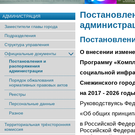
Постановле
АДМИНИСТРАЦИЯ
администра
Заместители главы города
Подразделения
Постановление
Структура управления
О внесении измен
Официальные документы
Постановления и
Программу «Компл
распоряжения
администрации
социальной инфр
Порядок обжалования
Снежинского город
нормативных правовых актов
на 2017 - 2026 год
Реестры
Руководствуясь Фед
Персональные данные
«Об общих принцип
Разное
в Российской Феде
Территориальная трёхсторонняя
комиссия
Российской Федера