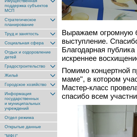
Имущественная
поддержка субъектов
МСП
Стратегическое
планирование
Выражаем огромную б
Труд и занятость
выступление. Спасибо
Социальная сфера
Благодарная публика
Отдых и оздоровление
искреннее восхищени
детей
Градостроительство
Помимо концертной п
Жильё
маме", в котором уча
Городское хозяйство
Мастер-класс провел
Информация
спасибо всем участни
государственных
и муниципальных
учреждений
Отдел режима
Открытые данные
"МФЦ"