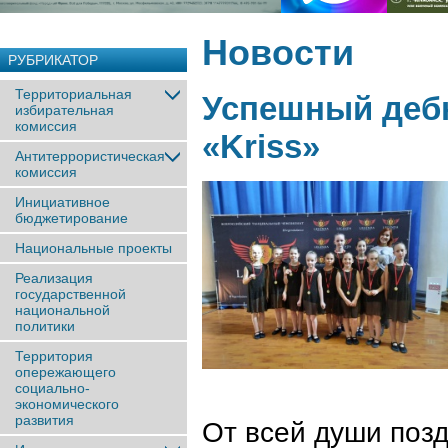
Новости
РУБРИКАТОР
Территориальная
Успешный дебю
избирательная
комиссия
«Kriss»
Антитеррористическая
комиссия
Инициативное
бюджетирование
Национальные проекты
Реализация
государственной
национальной
политики
Территория
опережающего
социально-
экономического
развития
От всей души поз