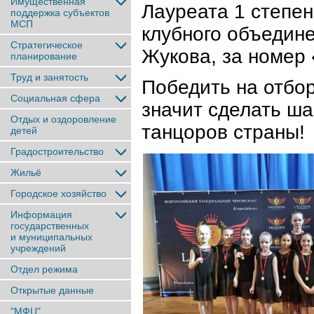
Имущественная
Лауреата 1 степен
поддержка субъектов
МСП
клубного объедин
Стратегическое
Жукова, за номер 
планирование
Труд и занятость
Победить на отб
Социальная сфера
значит сделать ша
Отдых и оздоровление
танцоров страны!
детей
Градостроительство
Жильё
Городское хозяйство
Информация
государственных
и муниципальных
учреждений
Отдел режима
Открытые данные
"МФЦ"