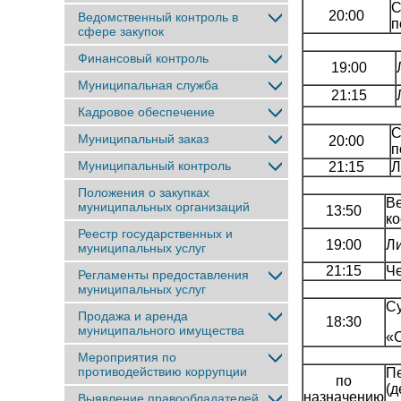
С
20:00
Ведомственный контроль в
п
сфере закупок
Финансовый контроль
19:00
Муниципальная служба
21:15
Кадровое обеспечение
С
Муниципальный заказ
20:00
п
Муниципальный контроль
21:15
Л
Положения о закупках
В
муниципальных организаций
13:50
ко
Реестр государственных и
19:00
Ли
муниципальных услуг
21:15
Че
Регламенты предоставления
муниципальных услуг
С
Продажа и аренда
18:30
муниципального имущества
«С
Мероприятия по
противодействию коррупции
Пе
по
(д
назначению
Выявление правообладателей