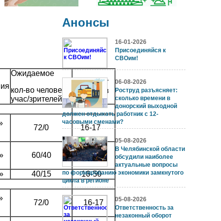
Анонсы
16-01-2026
Присоединяйся к
СВОим!
Ожидаемое
Возраст
06-08-2026
ния
кол-во человек
участн-в
Роструд разъясняет:
учас/зрителей
сколько времени в
донорский выходной
должен отдыхать работник с 12-
часовыми сменами?
»
72/0
16-17
05-08-2026
В Челябинской области
»
60/40
6-17
обсудили наиболее
актуальные вопросы
по формированию экономики замкнутого
»
40/15
16-50
цикла в регионе
»
05-08-2026
72/0
16-17
Ответственность за
незаконный оборот