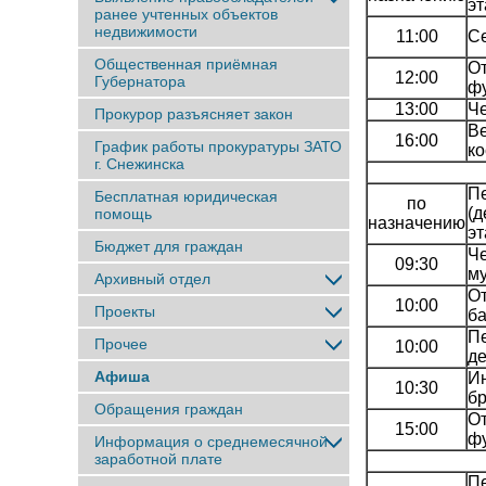
э
ранее учтенныx объектов
недвижимости
11:00
Се
Общественная приёмная
От
12:00
Губернатора
ф
13:00
Че
Прокурор разъясняет закон
В
16:00
График работы прокуратуры ЗАТО
ко
г. Снежинска
Пе
Бесплатная юридическая
по
(д
помощь
назначению
э
Бюджет для граждан
Че
09:30
му
Архивный отдел
От
10:00
Проекты
ба
П
Прочее
10:00
де
Афиша
И
10:30
б
Обращения граждан
От
15:00
ф
Информация о среднемесячной
заработной плате
Пе