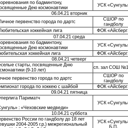
оревнования по бадминтону,
УСК «Сунгуль
освященные Дею космонавтики
06.04.21 вторник
СШОР по
Личное первенство города по дартс
гандболу
Любительская хоккейная лига
ФОК «Айсберг
07.04.21 среда
оревнования по бадминтону,
УСК «Сунгуль
освященные Дею космонавтики
юбительская хоккейная лига
ФОК «Айсберг
08.04.21 четверг
еселые старты, посвященные Дню
сп. зал СОШ №
смонавтики (9-10 лет)
СШОР по
чное первенство города по дартс
гандболу
мпионат города по хоккею с шайбой
ФОК «Айсберг
09.04.21 пятница
уперлига Париматч
УСК «Сунгуль
унгуль» : «Чеховские медведи»
10.04.21 суббота
рвенство России по гандболу до 18 лет
УСК «Сунгуль
евушки 2004-2005 г.р.) межрегиональный
Б.П.