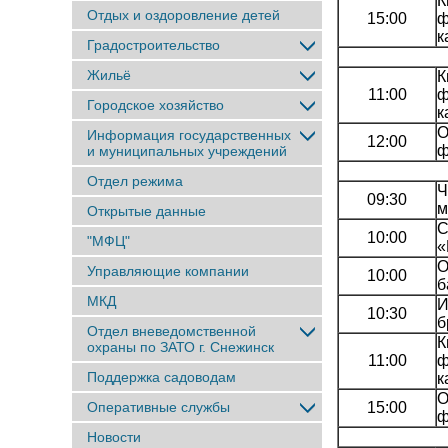
К
Отдых и оздоровление детей
15:00
ф
к
Градостроительство
Жильё
К
11:00
ф
Городское хозяйство
к
О
Информация государственных
12:00
ф
и муниципальных учреждений
Отдел режима
Ч
09:30
м
Открытые данные
С
10:00
"МФЦ"
«
О
Управляющие компании
10:00
б
МКД
И
10:30
б
Отдел вневедомственной
К
охраны по ЗАТО г. Снежинск
11:00
ф
Поддержка садоводам
к
О
Оперативные службы
15:00
ф
Новости