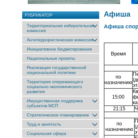
Афиша
РУБРИКАТОР
Территориальная избирательная
Афиша спор
комиссия
Антитеррористическая комиссия
Инициативное бюджетирование
Время
Национальные проекты
Реализация государственной
национальной политики
Пе
по
(д
Территория опережающего
назначению
э
социально-экономического
К
развития
15:00
фи
Имущественная поддержка
ка
субъектов МСП
21:15
Ч
Стратегическое планирование
П
по
Труд и занятость
(
назначению
э
Социальная сфера