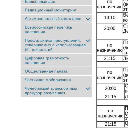
Брошенные авто
по
(д
назначению
э
Радиационный мониторинг
В
13:10
Антимонопольный комплаенс
ко
С
Всероссийская перепись
20:00
Д
населения
Профилактика преступлений,
Пе
совершаемых с использованием
по
(д
ИТ технологий
назначению
э
Цифровая грамотность
21:15
Лю
населения
Пе
Общественная палата
по
(д
назначению
Частичная мобилизация
э
С
Челябинский транспортный
20:00
п
прокурор разъясняет
21:15
Л
П
по
(
назначению
э
21:15
Ч