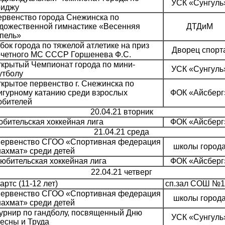
УСК «Сунгуль
риджу
рвенство города Снежинска по
дожественной гимнастике «Весенняя
ДТДиМ
пель»
бок города по тяжелой атлетике на приз
Дворец спорт
очетного МС СССР Горшенева Ф.С.
крытый Чемпионат города по мини-
УСК «Сунгуль
утболу
крытое первенство г. Снежинска по
гурному катанию среди взрослых
ФОК «Айсберг
юбителей
20.04.21 вторник
бительская хоккейная лига
ФОК «Айсберг
21.04.21 среда
ервенство СГОО «Спортивная федерация
школы город
ахмат» среди детей
юбительская хоккейная лига
ФОК «Айсберг
22.04.21 четверг
артс (11-12 лет)
сп.зал СОШ №1
ервенство СГОО «Спортивная федерация
школы город
ахмат» среди детей
урнир по гандболу, посвященный Дню
УСК «Сунгуль
есны и Труда