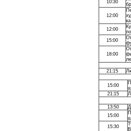
10:30
б
Пе
12:00
ху
ка
Ку
12:00
п
От
15:00
ф
От
18:00
фи
л
21:15
Лю
П
15:00
ш
21:15
Л
13:50
Д
П
15:00
ш
Т
15:30
В