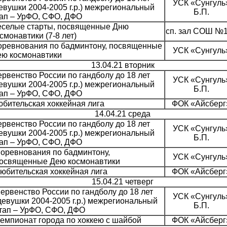
УСК «Сунгуль
евушки 2004-2005 г.р.) межрегиональный
Б.П.
тап – УрФО, СФО, ДФО
еселые старты, посвященные Дню
сп. зал СОШ №
смонавтики (7-8 лет)
оревнования по бадминтону, посвященные
УСК «Сунгуль
ею космонавтики
13.04.21 вторник
рвенство России по гандболу до 18 лет
УСК «Сунгуль
евушки 2004-2005 г.р.) межрегиональный
Б.П.
тап – УрФО, СФО, ДФО
бительская хоккейная лига
ФОК «Айсберг
14.04.21 среда
рвенство России по гандболу до 18 лет
УСК «Сунгуль
евушки 2004-2005 г.р.) межрегиональный
Б.П.
тап – УрФО, СФО, ДФО
оревнования по бадминтону,
УСК «Сунгуль
освященные Дею космонавтики
юбительская хоккейная лига
ФОК «Айсберг
15.04.21 четверг
ервенство России по гандболу до 18 лет
УСК «Сунгуль
девушки 2004-2005 г.р.) межрегиональный
Б.П.
тап – УрФО, СФО, ДФО
емпионат города по хоккею с шайбой
ФОК «Айсберг