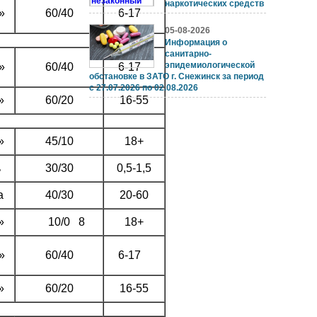
наркотических средств
»
60/40
6-17
05-08-2026
Информация о
санитарно-
эпидемиологической
»
60/40
6-17
обстановке в ЗАТО г. Снежинск за период
с 27.07.2026 по 02.08.2026
»
60/20
16-55
»
45/10
18+
ь
30/30
0,5-1,5
а
40/30
20-60
»
10/0
8 18+
»
60/40
6-17
»
60/20
16-55