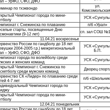
тап – УрФО, СФО, ДФО
ул.
минар по тхэквондо
Комсомольская
крытый Чемпионат города по мини-
УСК «Сунгуль
утболу
мпионат г. Снежинска по плаванию
п/б «Урал»
еселые старты, посвященные Дню
сп. зал СОШ №
смонавтики (9-12 лет)
11.04.21 воскресенье
рвенство России по гандболу до 18 лет
УСК «Сунгуль
евушки 2004-2005 г.р.) межрегиональный
Б.П.
тап – УрФО, СФО, ДФО
мпионат города по волейболу среди
УСК «Сунгуль
жских и женских команд
крытый Чемпионат г. Снежинска по
Дворец спорт
скетболу среди мужских команд
ервенство СК «Лидер» по плаванию среди
п/б «Школьник
тей 4-7 лет
ндивидуальный Чемпионат города по
УСК «Сунгуль
риджу
крытый Чемпионат города по мини-
УСК «Сунгуль
утболу
12.04.21 понедельник
рвенство России по гандболу до 18 лет