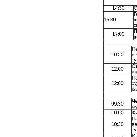
14:30
С
Г
15:30
п
с
П
17:00
п
Пе
10:30
в
ту
От
12:00
ф
Пе
12:00
ху
ка
Че
09:30
му
10:00
Ф
Пе
10:30
в
ту
И