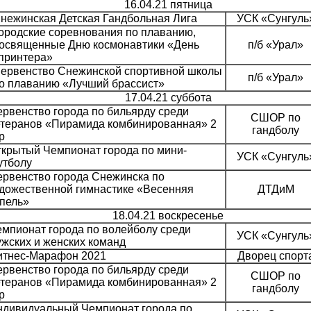
16.04.21 пятница
нежинская Детская Гандбольная Лига
УСК «Сунгуль
ородские соревнования по плаванию,
освященные Дню космонавтики «День
п/б «Урал»
принтера»
ервенство Снежинской спортивной школы
п/б «Урал»
о плаванию «Лучший брассист»
17.04.21 суббота
рвенство города по бильярду среди
СШОР по
етеранов «Пирамида комбинированная» 2
гандболу
р
крытый Чемпионат города по мини-
УСК «Сунгуль
утболу
рвенство города Снежинска по
дожественной гимнастике «Весенняя
ДТДиМ
пель»
18.04.21 воскресенье
мпионат города по волейболу среди
УСК «Сунгуль
жских и женских команд
итнес-Марафон 2021
Дворец спорт
рвенство города по бильярду среди
СШОР по
етеранов «Пирамида комбинированная» 2
гандболу
р
ндивидуальный Чемпионат города по