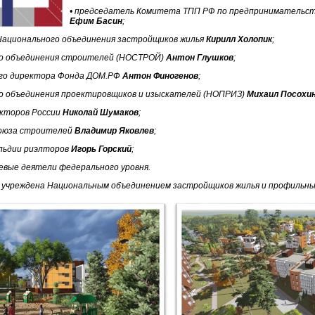
• председатель Комитета ТПП РФ по предпринимательст
Ефим Басин
;
Национального объединения застройщиков жилья
Кирилл Холопик
;
го объединения строителей (НОСТРОЙ)
Антон Глушков
;
ого директора Фонда ДОМ.РФ
Антон Финогенов
;
го объединения проектировщиков и изыскателей (НОПРИЗ)
Михаил Посохи
екторов России
Николай Шумаков
;
союза строителей
Владимир Яковлев
;
ильдии риэлторов
Игорь Горский
;
евые деятели федерального уровня.
 учреждена Национальным объединением застройщиков жилья и профильн