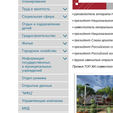
планирование
Труд и занятость
• руководитель аппарата 
Социальная сфера
• президент Национально
Отдых и оздоровление
• заместитель генеральн
детей
• президент Национально
Градостроительство
• президент Союза архит
Жильё
• президент Российского 
Городское хозяйство
• президент Российской г
Информация
• другие именитые отрасл
государственных
и муниципальных
Премия ТОП ЖК совместно
учреждений
Отдел режима
Открытые данные
"МФЦ"
Управляющие компании
МКД