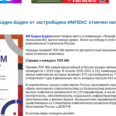
Баден-Баден от застройщика ИМПЕКС отмечен на
ЖК Баден-Баден
занял первое место в номинации «Лучший 
Уральском ФО, малоэтажные дома». Всего за победу в этой
комплексов из 5 регионов России.
Награда премией ТОП ЖК является авторитетным признани
качеств жилого комплекса.
Справка о конкурсе ТОП ЖК:
Премия ТОП ЖК-самый масштабный в России конкурс жилых 
проводится с 2019 года. В сезоне 2020-2021 в 161 номинац
жилых комплексов, которые возводят 675 застройщиков из 7
отборочного тура в финальную часть конкурса прошли 643 н
В определении лучших новостроек России принимают учас
сфере жилищного строительства из большинства регионо
жилого комплекса проводится по 133 параметрам, в числ
доступность, обеспеченность социальной инфраструктур
пространства и многое другое. Большинство параметров 
заимствованы из Стандарта комплексного развития тер
Минстроем России и ДОМ.РФ.
В состав жюри конкурса входят: