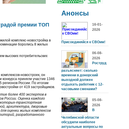
Анонсы
градой премии ТОП
16-01-
2026
жилой комплекс-новостройка в
Присоединяйся к СВОим!
 номинации боролись 8 жилых
06-08-
ем высоких потребительских
2026
Роструд
разъясняет: сколько
комплексов-новостроек, он
времени в донорский
ии конкурса приняли участие 1346
выходной должен
5 регионов России. По итогам
отдыхать работник с 12-
овостройки от 419 застройщиков.
часовыми сменами?
тие более 400 экспертов в
в России. Оценка каждого
05-08-
е которых-транспортная
2026
ой, архитектура, дворовые
В
для оценки жилых комплексов
риторий, разработанного
Челябинской области
обсудили наиболее
актуальные вопросы по