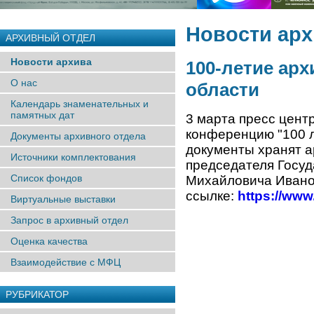
Новости ар
АРХИВНЫЙ ОТДЕЛ
Новости архива
100-летие ар
О нас
области
Календарь знаменательных и
памятных дат
3 марта пресс цент
конференцию "100 л
Документы архивного отдела
документы хранят а
Источники комплектования
председателя Госуд
Список фондов
Михайловича Ивано
ссылке:
https://ww
Виртуальные выставки
Запрос в архивный отдел
Оценка качества
Взаимодействие с МФЦ
РУБРИКАТОР