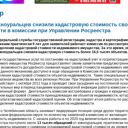
р
жноуральцев снизили кадастровую стоимость сво
ти в комиссии при Управлении Росреестра
деральной службы государственной регистрации, кадастра и картографии
жении практически 9 лет для заявителей работает комиссия по рассмотре
деления кадастровой стоимости недвижимого имущества. За это время, о
жноуральцев снизили кадастровую стоимость более 16,5 тысяч объектов.
 государственных услуг по постановке на кадастровый учет и госрегистрации 
мого имущества Росреестр предоставляет своим заявителям предусмотрен
 возможность досудебного снижения кадастровой стоимости недвижимого им
данного механизма доступно в ходе обращения в Комиссии по рассмотрению
еления кадастровой стоимости объектов недвижимости. Такие специальные 
рганах ведомства во всех регионах России. При Управлении Росреестра по 
ействует с октября 2012 года и проводит свои заседания на постоянной осно
тельных мер в период пандемии коронавирусной инфекции работа комиссии 
ионный формат. Деятельность комиссии востребована у граждан и юридическ
ром кадастровой стоимости принадлежащих им объектов недвижимости, кото
зультатам массовой кадастровой оценки. Об этом говорят итоги работы по р
еделения кадастровой стоимости объектов недвижимости.
что Челябинская область занимает лидирующие позиции среди других террит
ьском федеральном округе по количеству заявлений в комиссию от желающих
ость недвижимости. С начала работы и по 2020 год включительно в комиссию
стра поступило около
13 тысяч обращений
от южноуральцев, практически п
иняты решения о снижении оспариваемой кадастровой стоимости до уровня 