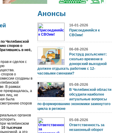
Анонсы
ей
16-01-2026
Присоединяйся к
СВОим!
 по Челябинской
нию споров о
06-08-2026
братившись в неё,
Роструд разъясняет:
сколько времени в
прав и сделок с
донорский выходной
ную
должен отдыхать работник с 12-
ущества.
часовыми сменами?
 споров о
комиссии созданы в
Челябинской
05-08-2026
ве. В рамках
В Челябинской области
не прекращалась, а
обсудили наиболее
их лиц, не
рая была
актуальные вопросы
ассмотрению споров
по формированию экономики замкнутого
цикла в регионе
ориальных органов
 оспорить
05-08-2026
 при челябинском
Ответственность за
о
10 тысячам
незаконный оборот
рыночной, а это