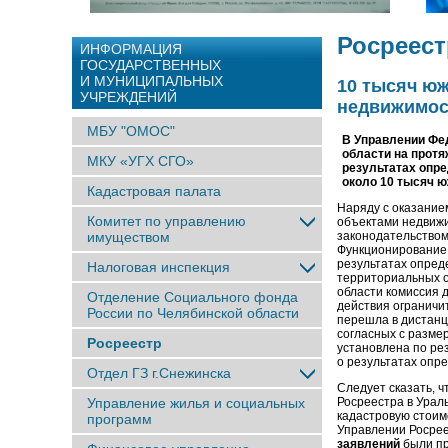
Росреест
ИНФОРМАЦИЯ
ГОСУДАРСТВЕННЫХ
И МУНИЦИПАЛЬНЫХ
10 тысяч ю
УЧРЕЖДЕНИЙ
недвижимос
МБУ "ОМОС"
В Управлении Фе
области на протя
МКУ «УГХ СГО»
результатах опре
около 10 тысяч ю
Кадастровая палата
Наряду с оказанием
Комитет по управлению
объектами недвижи
имуществом
законодательством
Функционирование 
результатах опред
Налоговая инспекция
территориальных о
области комиссия д
Отделение Социального фонда
действия ограничи
России по Челябинской области
перешла в дистанц
согласных с разме
Росреестр
установлена по ре
о результатах опр
Отдел ГЗ г.Снежинска
Следует сказать, 
Управление жилья и социальных
Росреестра в Урал
кадастровую стоим
программ
Управлении Росрее
заявлений
были пр