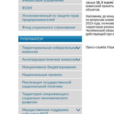
Финансовое управление
свыше
16, 5 тысяч
комиссией приняты
ФСКН
объектов.
Уполномоченный по защите прав
Напомним, до конц
предпринимателей
по вопросам сниже
2023 года, полном
Фонд социального страхования
территории регион
Челябинской облас
действующей при 
РУБРИКАТОР
Территориальная избирательная
Пресс-служба Упр
комиссия
Антитеррористическая комиссия
Инициативное бюджетирование
Национальные проекты
Реализация государственной
национальной политики
Территория опережающего
социально-экономического
развития
Имущественная поддержка
субъектов МСП