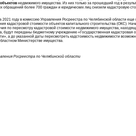
 объектов
недвижимого имущества. Из них только за прошедший год в резуль
х обращений более 700 граждан и юридических лиц снизили кадастровую ст
а 2021 году в комиссию Управления Росреестра по Челябинской области ещ
ния кадастровой стоимости объектов капитального строительства (ОКС). Нач
очия по пересмотру кадастровой стоимости недвижимого имущества, находящ
а, будут переданы бюджетному учреждению «Государственная кадастровая о
ти», а до указанной даты пересмотреть кадстоимость недвижимости возможно
областном Министерстве имущества.
авления Росреестра по Челябинской области