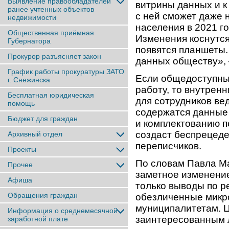
Выявление правообладателей
витрины данных и к
ранее учтенныx объектов
с ней сможет даже 
недвижимости
населения в 2021 г
Общественная приёмная
Изменения коснутся
Губернатора
появятся планшеты
Прокурор разъясняет закон
данных обществу»,
График работы прокуратуры ЗАТО
Если общедоступны
г. Снежинска
работу, то внутрен
Бесплатная юридическая
для сотрудников вед
помощь
содержатся данные
Бюджет для граждан
и комплектованию п
создаст беспрецеде
Архивный отдел
переписчиков.
Проекты
По словам Павла Ма
Прочее
заметное изменение
Афиша
только выводы по р
Обращения граждан
обезличенные микр
муниципалитетам. Ц
Информация о среднемесячной
заинтересованным 
заработной плате