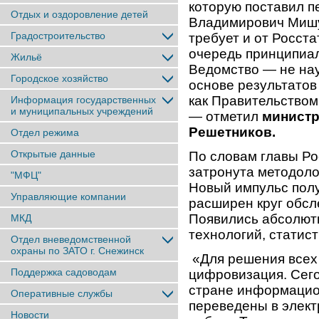
которую поставил 
Отдых и оздоровление детей
Владимирович Миш
Градостроительство
требует и от Росста
очередь принципиал
Жильё
Ведомство — не нау
Городское хозяйство
основе результатов
как Правительством
Информация государственных
и муниципальных учреждений
— отметил
министр
Решетников.
Отдел режима
Открытые данные
По словам главы Ро
затронута методоло
"МФЦ"
Новый импульс полу
Управляющие компании
расширен круг обсл
Появились абсолют
МКД
технологий, статист
Отдел вневедомственной
охраны по ЗАТО г. Снежинск
«Для решения всех
Поддержка садоводам
цифровизация. Сего
стране информацио
Оперативные службы
переведены в элект
Новости