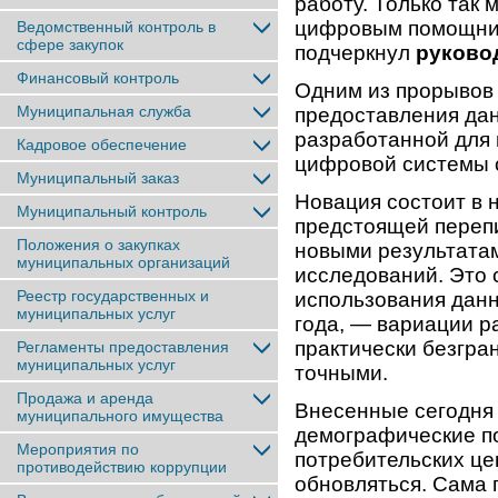
работу. Только так
цифровым помощник
Ведомственный контроль в
сфере закупок
подчеркнул
руково
Финансовый контроль
Одним из прорывов 
Муниципальная служба
предоставления дан
разработанной для
Кадровое обеспечение
цифровой системы 
Муниципальный заказ
Новация состоит в 
Муниципальный контроль
предстоящей перепи
Положения о закупках
новыми результата
муниципальных организаций
исследований. Это
Реестр государственных и
использования данн
муниципальных услуг
года, — вариации р
практически безгра
Регламенты предоставления
муниципальных услуг
точными.
Продажа и аренда
Внесенные сегодня
муниципального имущества
демографические по
Мероприятия по
потребительских це
противодействию коррупции
обновляться. Сама 