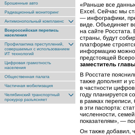
Брошенные авто
«Раньше все данные
Excel. Сейчас мы с
Радиационный мониторинг
— инфографики, пр
Антимонопольный комплаенс
виде. Объединяет в
Всероссийская перепись
на сайте Росстата.
населения
страны, будут соби
платформе строятся
Профилактика преступлений,
совершаемых с использованием
информацию можно с
ИТ технологий
предстоящей Всеро
Цифровая грамотность
заместитель глав
населения
В Росстате пояснил
Общественная палата
также дополнят и у
Частичная мобилизация
в частности цифров
году планируется со
Челябинский транспортный
прокурор разъясняет
в рамках переписи,
в эти паспорта: ст
численности, семей
показателям», — по
Он также добавил, 