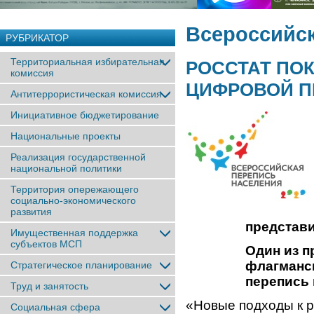
Всероссийск
РУБРИКАТОР
Территориальная избирательная
РОССТАТ ПО
комиссия
ЦИФРОВОЙ П
Антитеррористическая комиссия
Инициативное бюджетирование
Национальные проекты
Реализация государственной
национальной политики
Территория опережающего
социально-экономического
развития
представи
Имущественная поддержка
субъектов МСП
Один из 
флагманс
Стратегическое планирование
перепись 
Труд и занятость
«Новые подходы к р
Социальная сфера