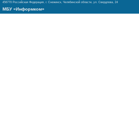
456770 Российская Федерация, г. Снежинск, Челябинской области, ул. Свердлова, 24
МБУ «Информком»