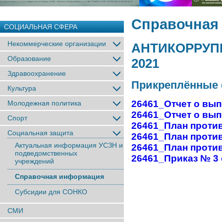
Справочная
СОЦИАЛЬНАЯ СФЕРА
Некоммерческие организации
АНТИКОРРУП
Образование
2021
Здравоохранение
Прикреплённые
Культура
26461_Отчет о вып
Молодежная политика
26461_Отчет о вып
Спорт
26461_План против
Социальная защита
26461_План против
Актуальная информация УСЗН и
26461_План против
подведомственных
26461_Приказ № 3 от
учреждений
Справочная информация
Субсидии для СОНКО
СМИ