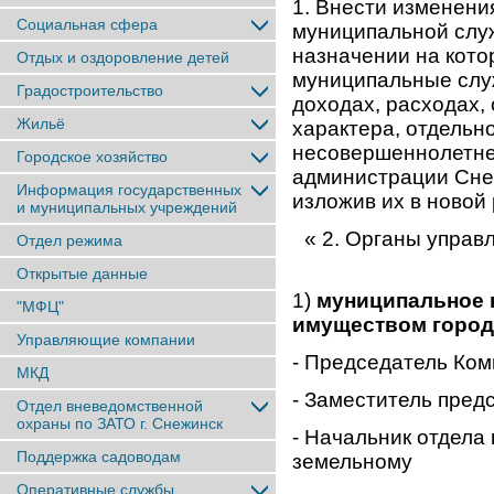
1. Внести изменени
Социальная сфера
муниципальной слу
назначении на кото
Отдых и оздоровление детей
муниципальные слу
Градостроительство
доходах, расходах,
Жильё
характера, отдельно
несовершеннолетне
Городское хозяйство
администрации Снеж
Информация государственных
изложив их в новой
и муниципальных учреждений
« 2. Органы управ
Отдел режима
Открытые данные
1)
муниципальное 
"МФЦ"
имуществом город
Управляющие компании
- Председатель Ком
МКД
- Заместитель пред
Отдел вневедомственной
охраны по ЗАТО г. Снежинск
- Начальник отдела
Поддержка садоводам
земельному
Оперативные службы