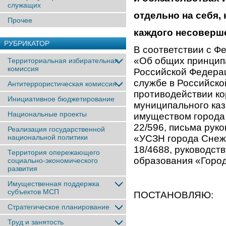
служащих
отдельно на себя, 
Прочее
каждого несоверш
РУБРИКАТОР
В соответствии с Ф
«Об общих принцип
Территориальная избирательная
комиссия
Российской Федерац
службе в Российско
Антитеррористическая комиссия
противодействии ко
Инициативное бюджетирование
муниципального каз
Национальные проекты
имуществом города 
22/596, письма рук
Реализация государственной
национальной политики
«УСЗН города Снеж
18/4688, руководст
Территория опережающего
образования «Горо
социально-экономического
развития
Имущественная поддержка
субъектов МСП
ПОСТАНОВЛЯЮ:
Стратегическое планирование
Труд и занятость