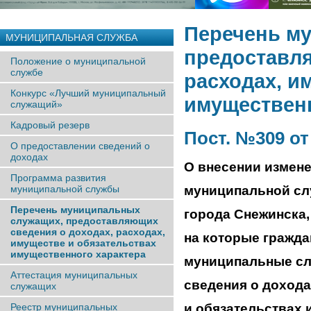
Перечень м
МУНИЦИПАЛЬНАЯ СЛУЖБА
предоставля
Положение о муниципальной
службе
расходах, и
Конкурс «Лучший муниципальный
имущественн
служащий»
Кадровый резерв
Пост. №309 от 
О предоставлении сведений о
доходах
О внесении измен
Программа развития
муниципальной службы
муниципальной с
Перечень муниципальных
города Снежинска,
служащих, предоставляющих
сведения о доходах, расходах,
на которые гражда
имуществе и обязательствах
имущественного характера
муниципальные сл
Аттестация муниципальных
сведения о дохода
служащих
Реестр муниципальных
и обязательствах 