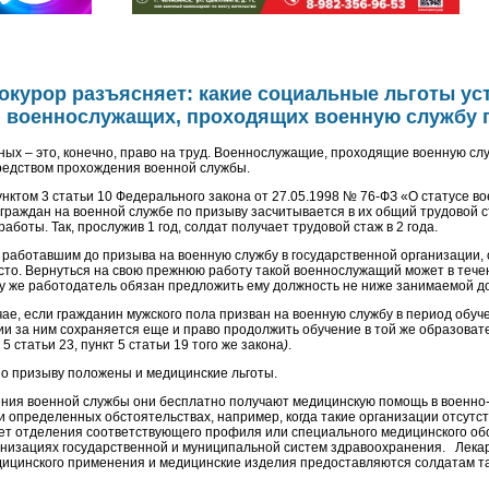
окурор разъясняет: какие социальные льготы у
я военнослужащих, проходящих военную службу 
ных – это, конечно, право на труд. Военнослужащие, проходящие военную слу
редством прохождения военной службы.
пунктом 3 статьи 10 Федерального закона от 27.05.1998 № 76-ФЗ «О статусе 
граждан на военной службе по призыву засчитывается в их общий трудовой с
работы. Так, прослужив 1 год, солдат получает трудовой стаж в 2 года.
 работавшим до призыва на военную службу в государственной организации, 
сто. Вернуться на свою прежнюю работу такой военнослужащий может в тече
му же работодатель обязан предложить ему должность не ниже занимаемой д
чае, если гражданин мужского пола призван на военную службу в период обуче
ии за ним сохраняется еще и право продолжить обучение в той же образоват
5 статьи 23, пункт 5 статьи 19 того же закона
)
.
о призыву положены и медицинские льготы.
ния военной службы они бесплатно получают медицинскую помощь в военно
и определенных обстоятельствах, например, когда такие организации отсутс
нет отделения соответствующего профиля или специального медицинского об
анизациях государственной и муниципальной систем здравоохранения. Лек
ицинского применения и медицинские изделия предоставляются солдатам т