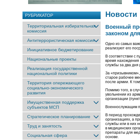
Новости
РУБРИКАТОР
Территориальная избирательная
Военный пр
комиссия
законом дл
Антитеррористическая комиссия
Одно из самых важ
реализуют его пос
Инициативное бюджетирование
В соответствии с 
Национальные проекты
время нахождения 
службы за два дня 
Реализация государственной
национальной политики
За «призывником»,
старое рабочее ме
после армии. К то
Территория опережающего
социально-экономического
Помимо того, в слу
развития
увольнении из арм
организации (пункт 
Имущественная поддержка
субъектов МСП
Военнослужащим п
В период прохожде
Стратегическое планирование
организациях, а пр
службы или в них 
Труд и занятость
в медицинских орг
препараты для мед
Социальная сфера
основе.