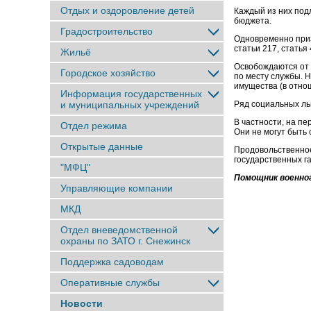
Отдых и оздоровление детей
Каждый из них под
бюджета.
Градостроительство
Одновременно приз
статьи 217, стать
Жильё
Освобождаются от 
Городское хозяйство
по месту службы. 
имущества (в отно
Информация государственных
и муниципальных учреждений
Ряд социальных ль
В частности, на п
Отдел режима
Они не могут быть
Открытые данные
Продовольственное
государственных 
"МФЦ"
Помощник военног
Управляющие компании
МКД
Отдел вневедомственной
охраны по ЗАТО г. Снежинск
Поддержка садоводам
Оперативные службы
Новости