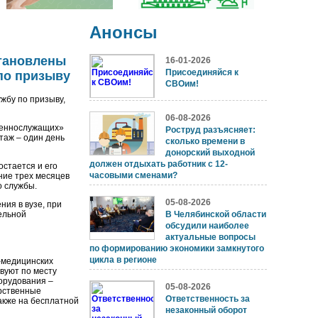
Анонсы
становлены
16-01-2026
Присоединяйся к
по призыву
СВОим!
жбу по призыву,
06-08-2026
военнослужащих»
Роструд разъясняет:
таж – один день
сколько времени в
донорский выходной
должен отдыхать работник с 12-
остается и его
часовыми сменами?
ние трех месяцев
о службы.
05-08-2026
ния в вузе, при
ельной
В Челябинской области
обсудили наиболее
актуальные вопросы
по формированию экономики замкнутого
цикла в регионе
-медицинских
твуют по месту
орудования –
05-08-2026
арственные
Ответственность за
акже на бесплатной
незаконный оборот