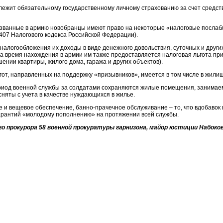
лежит обязательному государственному личному страхованию за счет средс
ванные в армию новобранцы имеют право на некоторые «налоговые послабл
я 407 Налогового кодекса Российской Федерации).
налогообложения их доходы в виде денежного довольствия, суточных и други
На время нахождения в армии им также предоставляется налоговая льгота пр
шении квартиры, жилого дома, гаража и других объектов).
гот, направленных на поддержку «призывников», имеется в том числе в жи
ериод военной службы за солдатами сохраняются жилые помещения, занимае
 сняты с учета в качестве нуждающихся в жилье.
 и вещевое обеспечение, банно-прачечное обслуживание – то, что вдобавок 
гарантий «молодому пополнению» на протяжении всей службы.
о прокурора 58 военной прокуратуры гарнизона, майор юстиции Набоков