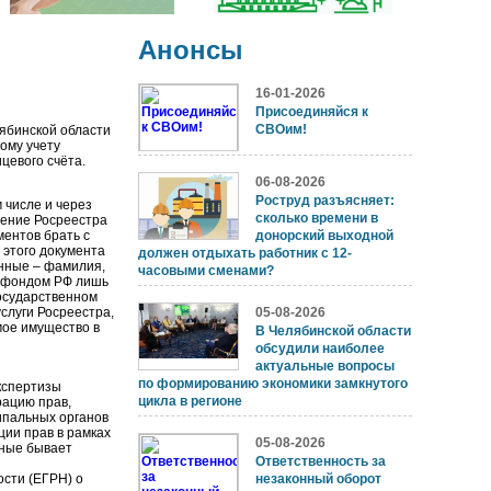
Анонсы
16-01-2026
Присоединяйся к
СВОим!
ябинской области
ому учету
цевого счёта.
06-08-2026
Роструд разъясняет:
 числе и через
сколько времени в
ление Росреестра
ментов брать с
донорский выходной
 этого документа
должен отдыхать работник с 12-
анные – фамилия,
часовыми сменами?
м фондом РФ лишь
осударственном
слуги Росреестра,
05-08-2026
мое имущество в
В Челябинской области
обсудили наиболее
актуальные вопросы
по формированию экономики замкнутого
кспертизы
цикла в регионе
рацию прав,
ипальных органов
ции прав в рамках
05-08-2026
нные бывает
Ответственность за
ости (ЕГРН) о
незаконный оборот