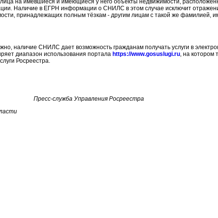
 лица на имевшиеся и имеющиеся у него объекты недвижимости, расположен
ции. Наличие в ЕГРН информации о СНИЛС в этом случае исключит отражени
ости, принадлежащих полным тёзкам - другим лицам с такой же фамилией, и
о, наличие СНИЛС дает возможность гражданам получать услуги в электрон
иряет диапазон использования портала
https://www.gosuslugi.ru
, на котором 
слуги Росреестра.
Пресс-служба Управления Росреестра
бласти