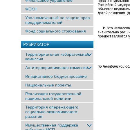
Финансовое управление
правах отдельного
Российской Федера
ФСКН
объектов недвижим
датой рождения. (!)
Уполномоченный по защите прав
предпринимателей
И, что немаловажн
Фонд социального страхования
значительно расш
предоставляются у
РУБРИКАТОР
Территориальная избирательная
комиссия
по Челябинской о
Антитеррористическая комиссия
Инициативное бюджетирование
Национальные проекты
Реализация государственной
национальной политики
Территория опережающего
социально-экономического
развития
Имущественная поддержка
субъектов МСП