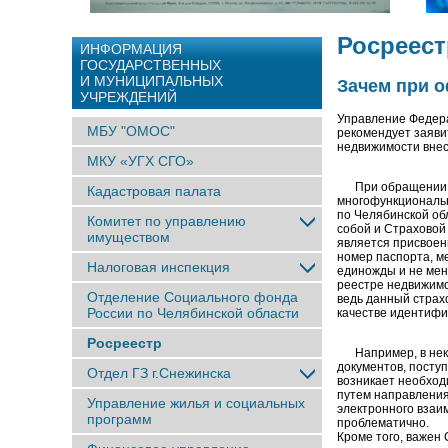
Росреест
ИНФОРМАЦИЯ
ГОСУДАРСТВЕННЫХ
И МУНИЦИПАЛЬНЫХ
Зачем при 
УЧРЕЖДЕНИЙ
Управление Федера
МБУ "ОМОС"
рекомендует заяви
недвижимости внес
МКУ «УГХ СГО»
При обращении за 
Кадастровая палата
многофункциональн
по Челябинской об
Комитет по управлению
собой и Страховой
имуществом
является присвоен
номер паспорта, м
Налоговая инспекция
единожды и не мен
реестре недвижимо
Отделение Социального фонда
ведь данный страх
России по Челябинской области
качестве идентифи
Росреестр
Например, в неко
документов, посту
Отдел ГЗ г.Снежинска
возникает необход
путем направления
Управление жилья и социальных
электронного взаи
программ
проблематично.
Кроме того, важен