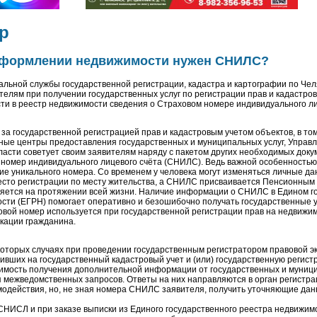
р
оформлении недвижимости нужен СНИЛС?
льной службы государственной регистрации, кадастра и картографии по Чел
телям при получении государственных услуг по регистрации прав и кадастров
ти в реестр недвижимости сведения о Страховом номере индивидуального ли
государственной регистрацией прав и кадастровым учетом объектов, в том
ые центры предоставления государственных и муниципальных услуг, Управ
ласти советует своим заявителям наряду с пакетом других необходимых доку
 номер индивидуального лицевого счёта (СНИЛС). Ведь важной особенностью
ие уникального номера. Со временем у человека могут изменяться личные д
есто регистрации по месту жительства, а СНИЛС присваивается Пенсионны
яется на протяжении всей жизни. Наличие информации о СНИЛС в Едином г
сти (ЕГРН) помогает оперативно и безошибочно получать государственные у
овой номер используется при государственной регистрации прав на недвижи
кации гражданина.
торых случаях при проведении государственным регистратором правовой э
пивших на государственный кадастровый учет и (или) государственную регист
имость получения дополнительной информации от государственных и муниц
 межведомственных запросов. Ответы на них направляются в орган регистра
модействия, но, не зная номера СНИЛС заявителя, получить уточняющие да
 СНИСЛ и при заказе выписки из Единого государственного реестра недвижим