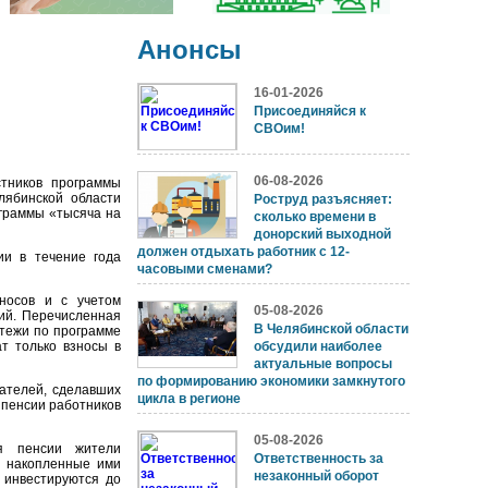
Анонсы
16-01-2026
Присоединяйся к
СВОим!
06-08-2026
тников программы
ябинской области
Роструд разъясняет:
граммы «тысяча на
сколько времени в
донорский выходной
должен отдыхать работник с 12-
ии в течение года
часовыми сменами?
носов и с учетом
05-08-2026
ий. Перечисленная
В Челябинской области
атежи по программе
т только взносы в
обсудили наиболее
актуальные вопросы
по формированию экономики замкнутого
дателей, сделавших
цикла в регионе
 пенсии работников
05-08-2026
ия пенсии жители
Ответственность за
и накопленные ими
незаконный оборот
 инвестируются до