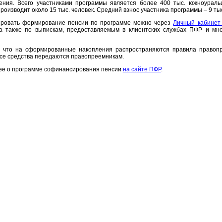
чения.
Всего
участниками программы является более 400 тыс. южноуральц
производит
около 15
тыс
. человек. Средний взнос участника программы –
9 т
ы
ировать формирование пенсии по программе можно через
Личный кабинет
, а также по выпискам, предоставляемым в клиентских службах ПФР и мн
 что на сформированные накопления распространяются правила правопр
все средства передаются правопреемникам.
е о программе софинансирования пенсии
на сайте ПФР
.