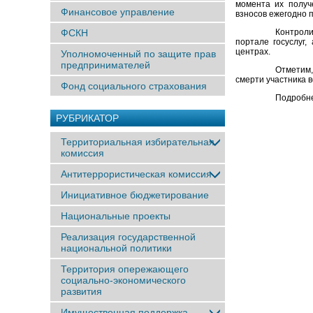
момента их полу
Финансовое управление
взносов ежегодно 
ФСКН
Контрол
портале госуслуг
центрах.
Уполномоченный по защите прав
предпринимателей
Отметим,
смерти участника 
Фонд социального страхования
Подробне
РУБРИКАТОР
Территориальная избирательная
комиссия
Антитеррористическая комиссия
Инициативное бюджетирование
Национальные проекты
Реализация государственной
национальной политики
Территория опережающего
социально-экономического
развития
Имущественная поддержка