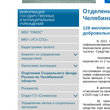
Отделени
ИНФОРМАЦИЯ
ГОСУДАРСТВЕННЫХ
Челябинс
И МУНИЦИПАЛЬНЫХ
УЧРЕЖДЕНИЙ
128 миллио
МБУ "ОМОС"
добровольн
МКУ «УГХ СГО»
В 2021 
софинансирован
Кадастровая палата
перечислили
допо
тысячу». Средства
Комитет по управлению
имуществом
Напомни
перечислят от 2 тыс
Налоговая инспекция
Всего з
поступивших госу
Отделение Социального фонда
сумма софинансиро
России по Челябинской
были меньше 2 ты
области
указанных предела
Росреестр
В дополн
отчисления за сво
в 2020 году
1,8 млн
Отдел ГЗ г.Снежинска
За трин
Управление жилья и социальных
Челябинской обла
программ
средства еще выш