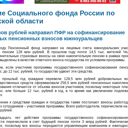
е Социального фонда России по
кой области
нов рублей направил ПФР на софинансирование
ых пенсионных взносов южноуральцев
году Пенсионный фонд направил на лицевые счета южноуральских учас
ия
пенсии 128
млн рублей. В прошлом году
почти 14,5 тыс.
жителей Чел
лнительные страховые взносы на свою накопительную пенсию
в рамках про
 выделены в качестве ответного взноса государства по условиям программы.
м, если участники программы государственного софинансирования пенс
. до 12 тыс. рублей, то государство удвоит эти средства.
а прошлый год граждане перевели
128,5 млн рублей
добровольных вз
дарственных средств сформировали
256,5 млн рублей пенсионных накоплен
вания отличается от объема взносов участников, поскольку некоторые пл
с. или больше 12 тыс. рублей в год, в то время как увеличению подлежа
х.
ение к средствам граждан и государства также поступают взносы работо
их сотрудников – участников программы. Всего работодатели, перечислили на
рублей.
адцать лет действия программы государственного софинансирован
сти перечислили в счет будущей
пенсии почти 3 млрд рублей
. Фактическ
е, поскольку все взносы передаются управляющим компаниям и ежегодно