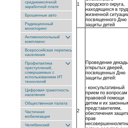
среднемесячной
1
городского округа,
заработной плате
находящихся в тру
жизненной ситуации
Брошенные авто
посвященного Дню
Радиационный
защиты детей
мониторинг
Антимонопольный
комплаенс
Всероссийская перепись
населения
Проведение декад
Профилактика
открытых дверей,
преступлений,
совершаемых с
посвященных Дню
использованием ИТ
защиты детей:
технологий
- консультативный
Цифровая грамотность
прием по вопросам
населения
правовой помощи
детям и их законны
Общественная палата
представителям,
2
Частичная
обеспечения защит
мобилизация
прав
несовершеннолетни
Челябинский