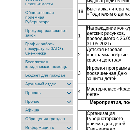
мудрых родителей»
недвижимости
Выставка литерату
18
Общественная
«Родителям о детях
приёмная
Губернатора
Награждение конку
Прокурор разъясняет
детских рисунков,
закон
1
проводимого с 26.0
31.05.2021г.
График работы
прокуратуры ЗАТО г.
Детская игровая
Снежинска
2
программа «Яркие
краски детства»
Бесплатная
юридическая помощь
Игровая программа
3
посвященная Дню
Бюджет для граждан
защиты детей
Архивный отдел
Мастер-класс «Крас
4
Проекты
лета»
Прочее
Мероприятия, п
Афиша
Организация
Губернаторского
Обращения граждан
приема для детей
Информация о
Снежинского