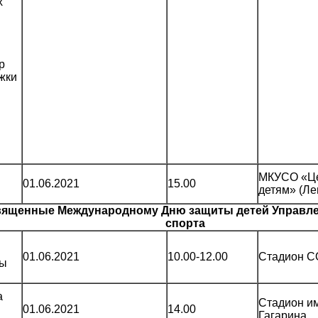
х
р
жки
МКУСО «Ц
01.06.2021
15.00
детям» (Ле
вященные Международному Дню защиты детей Управле
спорта
01.06.2021
10.00-12.00
Стадион 
мы
а
Стадион им
01.06.2021
14.00
Гагарина