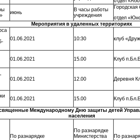
отдел «Аб
Городская 
ры
В часы работы
июнь
»
учреждения
отдел «Юн
Мероприятия в удаленных территориях
рса
01.06.2021
10:30
клуб «Дру
5-
01.06.2021
15.00
Клуб п.Бл.
,
01.06.2021
12.00
Деревня К
ки
01.06.2021
15.00
Клуб п.Бл.
освященные Международному Дню защиты детей Управ
населения
По разнарядке
По разнарядке
Министерства
По разнар