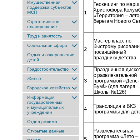
Имущественная
Геокешинг по марш
поддержка субъектов
Христофора Колум
МСП
1
«Территория – лето:
берегам Нового Св
Стратегическое
планирование
Труд и занятость
Мастер класс по
Социальная сфера
быстрому рисовани
2
посвящённый
Отдых и оздоровление
празднику детства
детей
Градостроительство
Праздничная диско
с развлекательной
Жильё
3
программой «Денс-
Бум!» (для лагеря
Городское хозяйство
Школы №126)
Информация
государственных
Трансляция в ВКЗ
и муниципальных
4
программы для дет
учреждений
Отдел режима
Развлекательная
Открытые данные
программа «Лето –
5