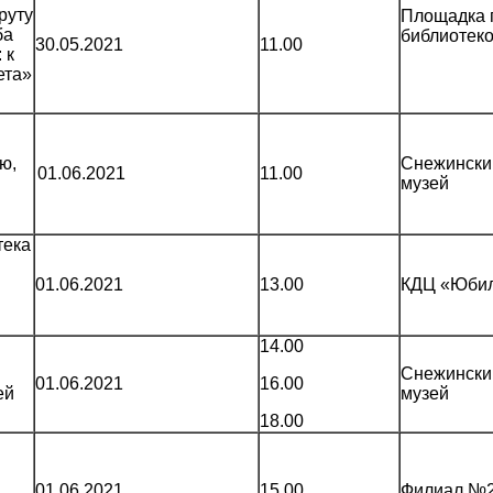
руту
Площадка 
ба
библиотек
30.05.2021
11.00
 к
ета»
ю,
Снежински
01.06.2021
11.00
музей
тека
01.06.2021
13.00
КДЦ «Юби
14.00
Снежински
01.06.2021
16.00
ей
музей
18.00
01.06.2021
15.00
Филиал №2