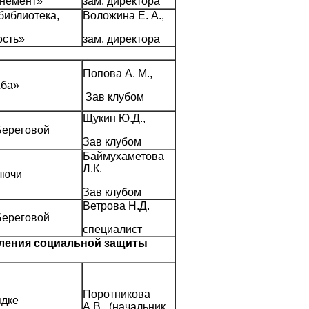
онемент»
зам. директора
библиотека,
Воложина Е. А.,
ость»
зам. директора
Попова А. М.,
жба»
Зав клубом
Щукин Ю.Д.,
Береговой
Зав клубом
Баймухаметова
Л.К.
лючи
Зав клубом
Ветрова Н.Д.
Береговой
специалист
ления социальной защиты
Поротникова
ядке
А.В., (начальник