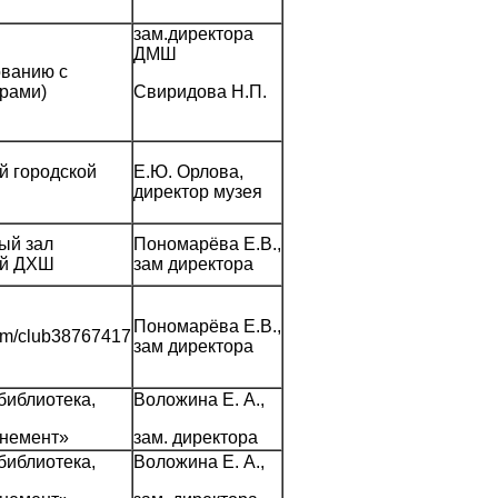
зам.директора
ДМШ
ованию с
рами)
Свиридова Н.П.
й городской
Е.Ю. Орлова,
директор музея
ый зал
Пономарёва Е.В.,
ой ДХШ
зам директора
Пономарёва Е.В.,
com/club38767417
зам директора
библиотека,
Воложина Е. А.,
онемент»
зам. директора
библиотека,
Воложина Е. А.,