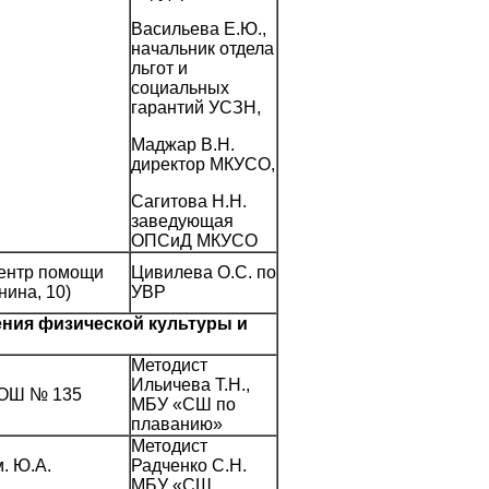
Васильева Е.Ю.,
начальник отдела
льгот и
социальных
гарантий УСЗН,
Маджар В.Н.
директор МКУСО,
Сагитова Н.Н.
заведующая
ОПСиД МКУСО
ентр помощи
Цивилева О.С. по
нина, 10)
УВР
ния физической культуры и
Методист
Ильичева Т.Н.,
СОШ № 135
МБУ «СШ по
плаванию»
Методист
. Ю.А.
Радченко С.Н.
МБУ «СШ