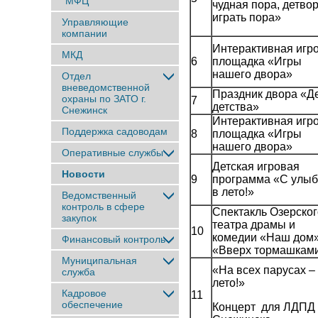
"МФЦ"
чудная пора, детво
играть пора»
Управляющие
компании
Интерактивная игр
МКД
6
площадка «Игры
нашего двора»
Отдел
вневедомственной
Праздник двора «Д
охраны по ЗАТО г.
7
детства»
Снежинск
Интерактивная игр
Поддержка садоводам
8
площадка «Игры
нашего двора»
Оперативные службы
Детская игровая
Новости
9
программа «С улыб
в лето!»
Ведомственный
контроль в сфере
Спектакль Озерског
закупок
театра драмы и
10
комедии «Наш дом»
Финансовый контроль
«Вверх тормашкам
Муниципальная
«На всех парусах –
служба
лето!»
Кадровое
11
обеспечение
Концерт для ЛДПД