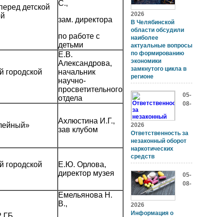
С.,
перед детской
2026
ой
зам. директора
В Челябинской
области обсудили
по работе с
наиболее
детьми
актуальные вопросы
по формированию
Е.В.
экономики
Александрова,
замкнутого цикла в
й городской
начальник
регионе
научно-
просветительного
05-
отдела
08-
Ахлюстина И.Г.,
лейный»
2026
зав клубом
Ответственность за
незаконный оборот
наркотических
средств
й городской
Е.Ю. Орлова,
директор музея
05-
08-
Емельянова Н.
В.,
2026
Информация о
 ГБ