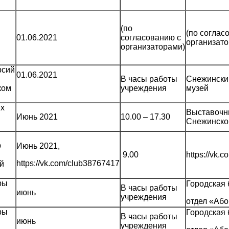
(по
(по соглас
01.06.2021
согласованию с
организато
организаторами)
рсий
01.06.2021
В часы работы
Снежински
ком
учреждения
музей
ых
Выставочн
Июнь 2021
10.00 – 17.30
Снежинск
р
Июнь 2021,
9.00
https://vk.
https://vk.com/club38767417
й
ры
Городская 
В часы работы
июнь
учреждения
отдел «Аб
ры
Городская 
В часы работы
июнь
учреждения