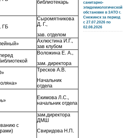
библиотекарь
санитарно-
эпидемиологической
обстановке в ЗАТО г.
Снежинск за период
Сыромятникова
с 27.07.2026 по
Д. Г.,
 ГБ
02.08.2026
зав. отделом
Ахлюстина И.Г.,
лейный»
зав клубом
Воложина Е. А.,
перед
библиотекой
зам. директора
Тресков А.В.
О»
Начальник
поляна»
отдела
Екимова Л.С.,
рь»
начальник отдела
зам.директора
ДМШ
ованию с
рами)
Свиридова Н.П.