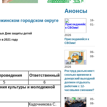
Анонсы
ежинском городском округе
16-
01-
ных Дню защиты детей
2026
Присоединяйся к
 в 2021 году
СВОим!
06-
08-
2026
Роструд разъясняет:
сколько времени в
проведения
Ответственный
донорский выходной
5
6
должен отдыхать
работник с 12-
ния культуры и молодежной
часовыми сменами?
05-
08-
Кадочникова С.