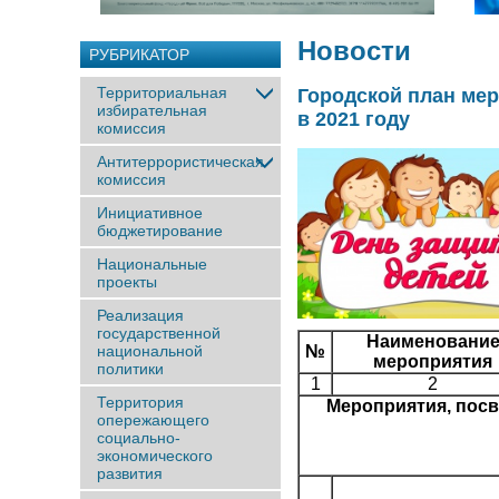
Новости
РУБРИКАТОР
Территориальная
Городской план ме
избирательная
в 2021 году
комиссия
Антитеррористическая
комиссия
Инициативное
бюджетирование
Национальные
проекты
Реализация
государственной
Наименовани
национальной
№
мероприятия
политики
1
2
Территория
Мероприятия, пос
опережающего
социально-
экономического
развития