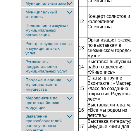
Снежинска
Муниципальный заказ
Муниципальный
Концерт солистов и
контроль
12
коллективов
Положения о закупках
Снежинска
муниципальных
организаций
Организация экску
Реестр государственных
по выставкам в
13
и муниципальных
снежинском городс
услуг
музее
Выставка выпускн
Регламенты
предоставления
14
работ отделения
муниципальных услуг
«Живопись»
Статья в группе
Продажа и аренда
Вконтакте : «Масте
муниципального
15
класс по созданию
имущества
открытки» Радужны
Мероприятия по
лес»»
противодействию
Выставка литерату
коррупции
16
«Все мы родом из
детства»
Выявление
правообладателей
Выставка литерату
ранее учтенныx
17
«Мудрые книги для
объектов