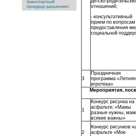
детско-родительски
транспортный
отношений;
прокурор разъясняет
- консультативный
прием по вопросам
предоставления ме
социальной поддер
Праздничная
3
программа «Летняя
игротека»
Мероприятия, пос
Конкурс рисунка на
асфальте; «Мамы
1
разные нужны, ма
всякие важны»
Конкурс рисунков н
2
асфальте «Мое