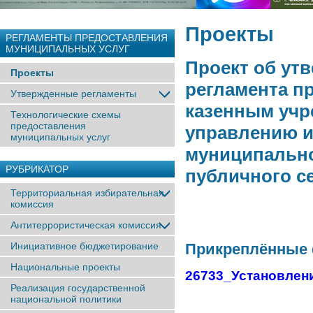
Проекты
РЕГЛАМЕНТЫ ПРЕДОСТАВЛЕНИЯ
МУНИЦИПАЛЬНЫХ УСЛУГ
Проект об ут
Проекты
регламента п
Утвержденные регламенты
казенным учр
Технологические схемы
предоставления
управлению и
муниципальных услуг
муниципально
РУБРИКАТОР
публичного с
Территориальная избирательная
комиссия
Антитеррористическая комиссия
Инициативное бюджетирование
Прикреплённые
Национальные проекты
26733_Установлени
Реализация государственной
национальной политики