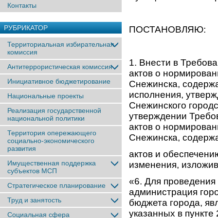
Контакты
РУБРИКАТОР
ПОСТАНОВЛЯЮ:
Территориальная избирательная
комиссия
1. Внести в Требов
Антитеррористическая комиссия
актов о нормирован
Инициативное бюджетирование
Снежинска, содержа
исполнения, утвер
Национальные проекты
Снежинского городс
Реализация государственной
утверждении Требов
национальной политики
актов о нормирован
Территория опережающего
Снежинска, содерж
социально-экономического
развития
актов и обеспечению
Имущественная поддержка
изменения, изложив 
субъектов МСП
«6. Для проведения
Стратегическое планирование
администрация горо
Труд и занятость
бюджета города, яв
указанных в пункте
Социальная сфера