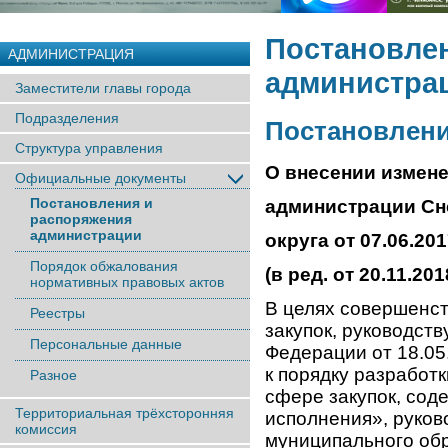
Постановле
АДМИНИСТРАЦИЯ
администра
Заместители главы города
Подразделения
Постановление
Структура управления
О внесении измене
Официальные документы
Постановления и
администрации Сн
распоряжения
администрации
округа от 07.06.20
Порядок обжалования
(в ред. от 20.11.20
нормативных правовых актов
В целях совершенс
Реестры
закупок, руководст
Персональные данные
Федерации от 18.0
к порядку разработ
Разное
сфере закупок, сод
Территориальная трёхсторонняя
исполнения», руков
комиссия
муниципального об