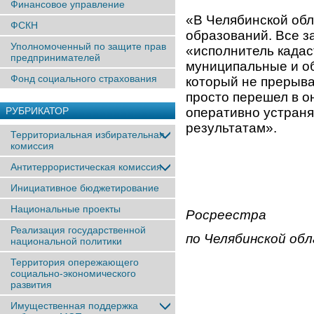
Финансовое управление
«В Челябинской об
ФСКН
образований. Все з
Уполномоченный по защите прав
«исполнитель кадас
предпринимателей
муниципальные и об
Фонд социального страхования
который не прерыва
просто перешел в о
РУБРИКАТОР
оперативно устраня
результатам».
Территориальная избирательная
комиссия
Антитеррористическая комиссия
Инициативное бюджетирование
Национальные проекты
Росреестра
Реализация государственной
по Челябинской об
национальной политики
Территория опережающего
социально-экономического
развития
Имущественная поддержка