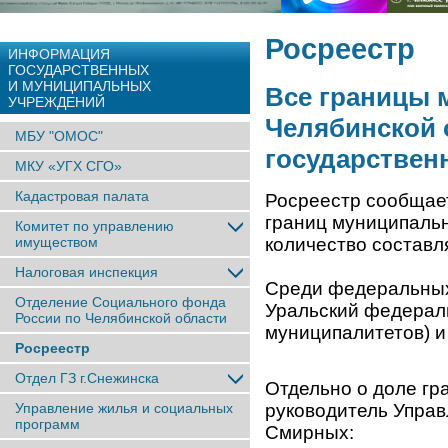
Росреестр
ИНФОРМАЦИЯ
ГОСУДАРСТВЕННЫХ
И МУНИЦИПАЛЬНЫХ
Все границы 
УЧРЕЖДЕНИЙ
Челябинской 
МБУ "ОМОС"
государствен
МКУ «УГХ СГО»
Кадастровая палата
Росреестр сообщает,
границ муниципальн
Комитет по управлению
имуществом
количество составл
Налоговая инспекция
Среди федеральных 
Отделение Социального фонда
Уральский федераль
России по Челябинской области
муниципалитетов) 
Росреестр
Отдел ГЗ г.Снежинска
Отдельно о доле гр
Управление жилья и социальных
руководитель Управ
программ
Смирных: