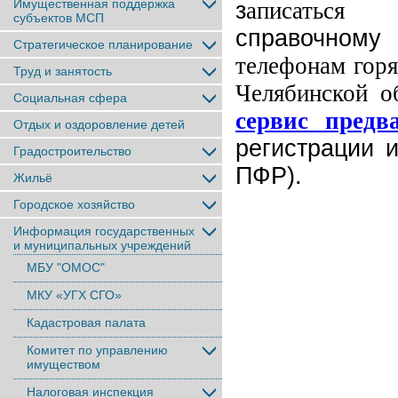
Имущественная поддержка
з
аписаться
субъектов МСП
справочному
Стратегическое планирование
телефонам гор
Труд и занятость
Челябинской о
Социальная сфера
сервис предв
Отдых и оздоровление детей
регистрации 
Градостроительство
ПФР).
Жильё
Городское хозяйство
Информация государственных
и муниципальных учреждений
МБУ "ОМОС"
МКУ «УГХ СГО»
Кадастровая палата
Комитет по управлению
имуществом
Налоговая инспекция