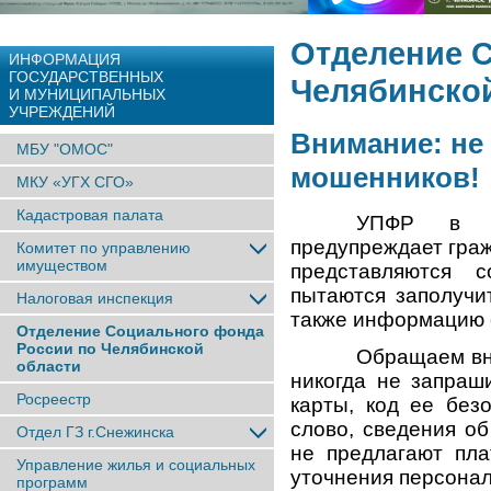
Отделение 
ИНФОРМАЦИЯ
ГОСУДАРСТВЕННЫХ
Челябинско
И МУНИЦИПАЛЬНЫХ
УЧРЕЖДЕНИЙ
Внимание: не
МБУ "ОМОС"
мошенников!
МКУ «УГХ СГО»
Кадастровая палата
УПФР в го
предупреждает граж
Комитет по управлению
имуществом
представляются с
пытаются заполучи
Налоговая инспекция
также информацию о
Отделение Социального фонда
России по Челябинской
Обращаем вн
области
никогда не запра
Росреестр
карты, код ее безо
слово, сведения об
Отдел ГЗ г.Снежинска
не предлагают пл
Управление жилья и социальных
уточнения персона
программ