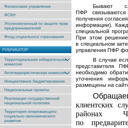
Бывают сл
Финансовое управление
ПФР связываются
ФСКН
получения согласия
Уполномоченный по защите прав
информации).
Кажды
предпринимателей
специальной програ
Фонд социального страхования
При этом решение
в специальном акте
управления ПФР фо
РУБРИКАТОР
В случае ес
Территориальная избирательная
комиссия
представителя ПФ
необходимо обрати
Антитеррористическая комиссия
уточнения инфо
Инициативное бюджетирование
размещены на сайт
Национальные проекты
Обращае
Реализация государственной
национальной политики
клиентских сл
Территория опережающего
районах Че
социально-экономического
развития
по предварите