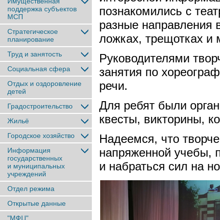
Имущественная
познакомились с теа
поддержка субъектов
МСП
разные направления в
Стратегическое
ложках, трещотках и
планирование
Труд и занятость
Руководителями твор
Социальная сфера
занятия по хореограф
речи.
Отдых и оздоровление
детей
Для ребят были орга
Градостроительство
квесты, викторины, к
Жильё
Городское хозяйство
Надеемся, что творче
напряженной учебы, п
Информация
государственных
и набраться сил на н
и муниципальных
учреждений
Отдел режима
Открытые данные
"МФЦ"