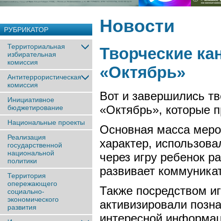
Новости
РУБРИКАТОР
Территориальная
Творческие ка
избирательная
комиссия
«Октябрь»
Антитеррористическая
комиссия
Вот и завершились тв
Инициативное
«Октябрь», которые п
бюджетирование
Национальные проекты
Основная масса меро
Реализация
характер, использов
государственной
национальной
через игру ребенок р
политики
развивает коммуника
Территория
опережающего
Также посредством и
социально-
экономического
активизировали позна
развития
интересной информаци