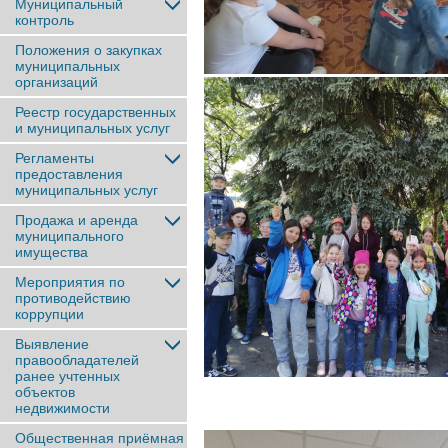
Муниципальный
контроль
Положения о закупках
муниципальных
организаций
Реестр государственных
и муниципальных услуг
Регламенты
предоставления
муниципальных услуг
Продажа и аренда
муниципального
имущества
Мероприятия по
противодействию
коррупции
Выявление
правообладателей
ранее учтенныx
объектов
недвижимости
Общественная приёмная