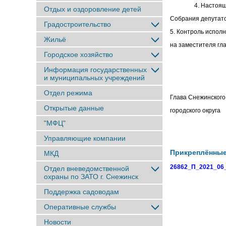
4. Настоящ
Отдых и оздоровление детей
Собрания депутато
Градостроительство
5. Контроль испол
Жильё
на заместителя гла
Городское хозяйство
Информация государственных
и муниципальных учреждений
Отдел режима
Глава Снежинского
Открытые данные
городског
"МФЦ"
Управляющие компании
Прикреплённы
МКД
26862_П_2021_06_
Отдел вневедомственной
охраны по ЗАТО г. Снежинск
Поддержка садоводам
Оперативные службы
Новости