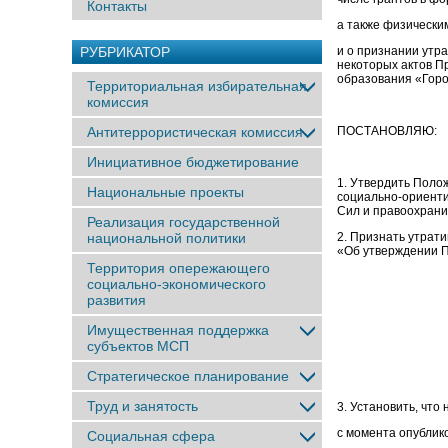
Контакты
а также физическим
РУБРИКАТОР
и о признании утр
некоторых актов П
образования «Горо
Территориальная избирательная
комиссия
Антитеррористическая комиссия
ПОСТАНОВЛЯЮ:
Инициативное бюджетирование
1. Утвердить Поло
Национальные проекты
социально-ориенти
Сил и правоохрани
Реализация государственной
национальной политики
2. Признать утрат
«Об утверждении 
Территория опережающего
социально-экономического
развития
Имущественная поддержка
субъектов МСП
Стратегическое планирование
Труд и занятость
3. Установить, что
с момента опублик
Социальная сфера