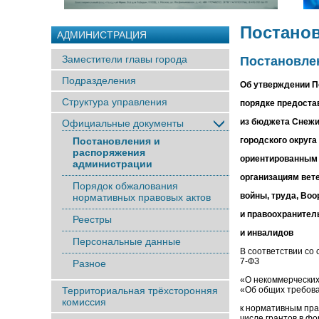
Постано
АДМИНИСТРАЦИЯ
Заместители главы города
Постановлен
Подразделения
Об утверждении П
Структура управления
порядке предоста
из бюджета Снежи
Официальные документы
Постановления и
городского округа
распоряжения
ориентированным
администрации
организациям вет
Порядок обжалования
войны, труда, Во
нормативных правовых актов
и правоохранител
Реестры
и инвалидов
Персональные данные
В соответствии со
7-ФЗ
Разное
«О некоммерческих
Территориальная трёхсторонняя
«Об общих требов
комиссия
к нормативным пра
числе грантов в ф