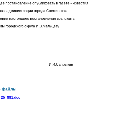
ее постановление опубликовать в газете «Известия
в и администрации города Снежинска».
нения настоящего постановления возложить
вы городского округа И.В.Мальцеву
о округа И.И.Сапрыкин
е файлы
25_881.doc