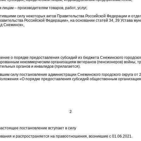
 лицам – производителям товаров, работ, услуг,
атившими силу некоторых актов Правительства Российской Федерации и отд
равительства Российской Федерации», на основании статей 34, 39 Устава му
д Снежинск»,
жение о порядке предоставления субсидий из бюджета Снежинского городског
рованным некоммерческим организациям ветеранов (пенсионеров) войны, т
тельных органов и инвалидов (прилагается).
ившим силу постановление администрации Снежинского городского округа от 
Положения «О порядке предоставления субсидий общественным организация
2
 настоящее постановление вступает в силу
ования и распространяется на правоотношения, возникшие с 01.06.2021.